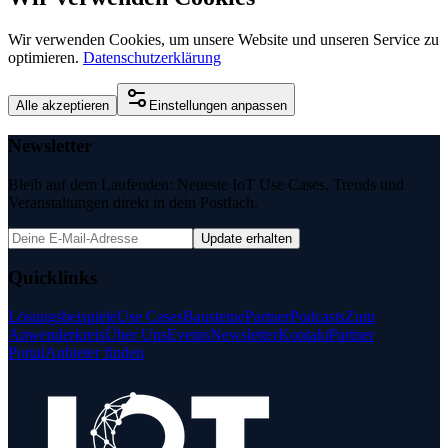
Wir verwenden Cookies, um unsere Website und unseren Service zu
optimieren.
Datenschutzerklärung
Alle akzeptieren
Einstellungen anpassen
Newsletter
Bleib auf dem Laufenden: Neueste IoT Use Cases, Trends und
Veranstaltungen direkt in dein Postfach.
Update erhalten
Quicklinks
Lösungsbeispiele
Use Cases
Bausteine
Partner
Podcasts
Zum
Anwenderkreis
Über Uns
Events
Newsletter
Kontakt
Partner
Portal
Anbieter finden