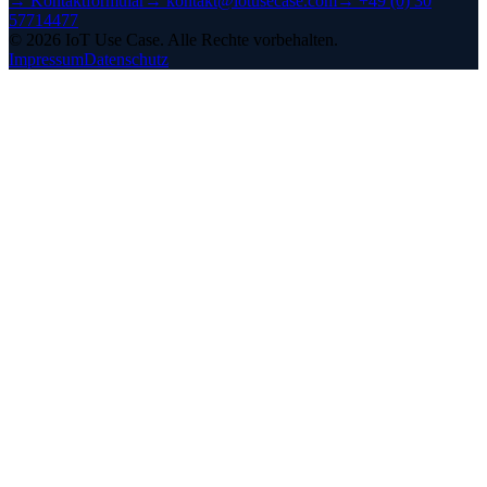
→
Kontaktformular
→
kontakt@iotusecase.com
→
+49 (0) 30
57714477
©
2026
IoT Use Case.
Alle Rechte vorbehalten.
Impressum
Datenschutz