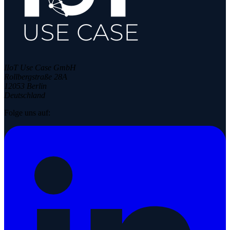
IIoT Use Case GmbH
Rollbergstraße 28A
12053 Berlin
Deutschland
Folge uns auf: