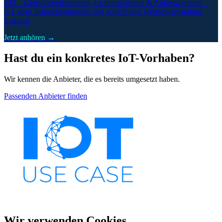
#32 –
Gebäudebeleuchtung, Lichtinstallation & Außenwerbung –
IoT spart Inspektionskosten und schafft eine wettbewerbsfähige
Zukunft
Jetzt anhören →
Hast du ein konkretes IoT-Vorhaben?
Wir kennen die Anbieter, die es bereits umgesetzt haben.
Passenden Anbieter finden
Wir verwenden Cookies