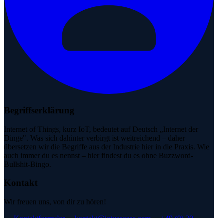
Begriffserklärung
Internet of Things, kurz IoT, bedeutet auf Deutsch „Internet der
Dinge". Was sich dahinter verbirgt ist weitreichend – daher
übersetzen wir die Begriffe aus der Industrie hier in die Praxis. Wie
auch immer du es nennst – hier findest du es ohne Buzzword-
Bullshit-Bingo.
Kontakt
Wir freuen uns, von dir zu hören!