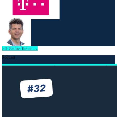
IoT-Partner finden →
Podcast
32
#