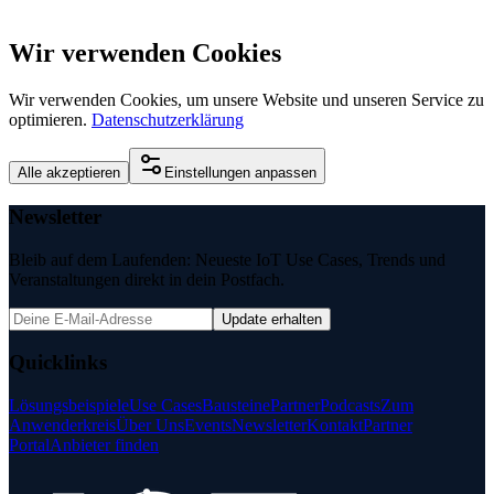
Wir verwenden Cookies
Wir verwenden Cookies, um unsere Website und unseren Service zu
optimieren.
Datenschutzerklärung
Alle akzeptieren
Einstellungen anpassen
Newsletter
Bleib auf dem Laufenden: Neueste IoT Use Cases, Trends und
Veranstaltungen direkt in dein Postfach.
Update erhalten
Quicklinks
Lösungsbeispiele
Use Cases
Bausteine
Partner
Podcasts
Zum
Anwenderkreis
Über Uns
Events
Newsletter
Kontakt
Partner
Portal
Anbieter finden