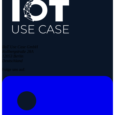
IIoT Use Case GmbH
Rollbergstraße 28A
12053 Berlin
Deutschland
Folge uns auf: