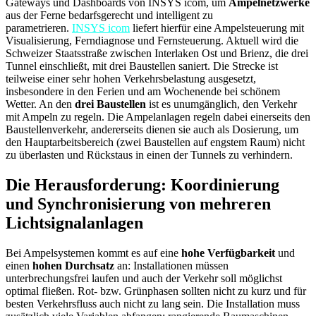
Gateways und Dashboards von INSYS icom, um
Ampelnetzwerke
aus der Ferne bedarfsgerecht und intelligent zu
parametrieren.
INSYS icom
liefert hierfür eine Ampelsteuerung mit
Visualisierung, Ferndiagnose und Fernsteuerung. Aktuell wird die
Schweizer Staatsstraße zwischen Interlaken Ost und Brienz, die drei
Tunnel einschließt, mit drei Baustellen saniert. Die Strecke ist
teilweise einer sehr hohen Verkehrsbelastung ausgesetzt,
insbesondere in den Ferien und am Wochenende bei schönem
Wetter. An den
drei Baustellen
ist es unumgänglich, den Verkehr
mit Ampeln zu regeln. Die Ampelanlagen regeln dabei einerseits den
Baustellenverkehr, andererseits dienen sie auch als Dosierung, um
den Hauptarbeitsbereich (zwei Baustellen auf engstem Raum) nicht
zu überlasten und Rückstaus in einen der Tunnels zu verhindern.
Die Herausforderung: Koordinierung
und Synchronisierung von mehreren
Lichtsignalanlagen
Bei Ampelsystemen kommt es auf eine
hohe Verfügbarkeit
und
einen
hohen Durchsatz
an: Installationen müssen
unterbrechungsfrei laufen und auch der Verkehr soll möglichst
optimal fließen. Rot- bzw. Grünphasen sollten nicht zu kurz und für
besten Verkehrsfluss auch nicht zu lang sein. Die Installation muss