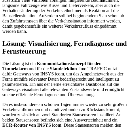
zusätzlich viele Variablen abfangen: rangierende Baumaschinen,
langsame Fahrzeuge wie Busse und Lieferverkehr, aber auch die
Verhaltensänderung der Verkehrsteilnehmer als Reaktion auf die
Baustellensituation. Außerdem soll bei beginnendem Stau schon ab
den Zufahrtstrassen über die Verkehrssituation informiert werden,
damit gegebenenfalls ein weiterer Verkehrszufluss eingedämmt
werden kann.
Lösung: Visualisierung, Ferndiagnose und
Fernsteuerung
Die Lösung ist ein
Kommunikationskonzept für den
Tunnelalarm
und für die
Staudetektion
. Imo TRAFFIC nutzt
dafür Gateways von INSYS icom, um das Ampelnetzwerk aus der
Ferne mithilfe relevanter Daten bedarfsgerecht und intelligent zu
parametrieren. Ein aus der Ferne erreichbares Dashboard auf die
Gateways visualisiert alle relevanten Zustandswerte und ermöglicht
so eine effiziente Ferndiagnose und Überwachung.
Da es insbesondere an schönen Tagen immer wieder zu sehr großem
Verkehrsaufkommen und damit verbunden zu Rückstaus kommt,
wurden zusätzlich an zwei Standorten Stausensoren installiert. An
beiden Stausensoren befindet sich eine Auswerteeinheit und ein
ECR-Router von INSYS icom
. Diese Stausensoren melden den