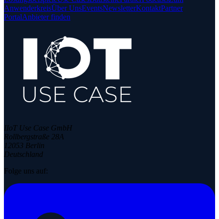
Anwenderkreis
Über Uns
Events
Newsletter
Kontakt
Partner
Portal
Anbieter finden
IIoT Use Case GmbH
Rollbergstraße 28A
12053 Berlin
Deutschland
Folge uns auf: