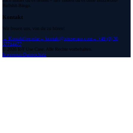
auch immer du es nennst – hier findest du es ohne Buzzword-
Bullshit-Bingo.
Kontakt
Wir freuen uns, von dir zu hören!
→
Kontaktformular
→
kontakt@iotusecase.com
→
+49 (0) 30
57714477
©
2026
IoT Use Case.
Alle Rechte vorbehalten.
Impressum
Datenschutz