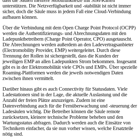
dass die Säulen mehrere Mobilfunknetze mit SIM-Karten
unterstützen. Die Netzverfügbarkeit und -stabilität ist nicht immer
sicher, doch die Säule muss in jedem Fall eine Cloud-Verbindung
aufbauen können.
Über die Verbindung mit dem Open Charge Point Protocol (OCPP)
werden die Authentifizierungs- und Abrechnungsdaten mit den
Ladepunktbetreibern (Charge Point Operator, CPO) ausgetauscht.
Die Abrechnungen werden außerdem an den Ladevertragsanbieter
(Electromobility Provider, EMP) weitergeleitet. Durch diese
Trennung der Rollen ist sichergestellt, dass die Kunden der
jeweiligen EMP an allen Ladepunkten Strom bekommen. Insgesamt
gibt es in der Elektromobilität viele CPOs und EMPs. Über spezielle
Roaming-Plattformen werden die jeweils notwendigen Daten
zwischen ihnen vermittelt.
Darüber hinaus gibt es auch Connectivity für Statusdaten. Viele
Ladestationen sind in der Lage, die aktuelle Auslastung und die
Anzahl der freien Plätze anzuzeigen. Zudem ist eine
Datenverbindung auch für die Fernüberwachung und -steuerung der
Ladesäulen wichtig. Die Betreiber können die Säule remote
zurücksetzen, kleinere technische Probleme beheben und den
Wartungsstatus abfragen. Dadurch werden auch die Einsätze von
Technikern einfacher, da sie nun vorher wissen, welche Ersatzteile
nötig sind.