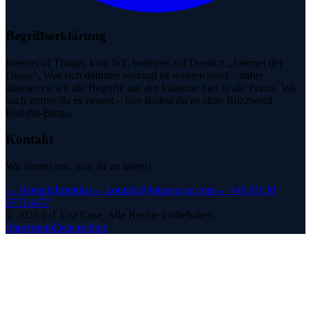
Begriffserklärung
Internet of Things, kurz IoT, bedeutet auf Deutsch „Internet der
Dinge". Was sich dahinter verbirgt ist weitreichend – daher
übersetzen wir die Begriffe aus der Industrie hier in die Praxis. Wie
auch immer du es nennst – hier findest du es ohne Buzzword-
Bullshit-Bingo.
Kontakt
Wir freuen uns, von dir zu hören!
→
Kontaktformular
→
kontakt@iotusecase.com
→
+49 (0) 30
57714477
©
2026
IoT Use Case.
Alle Rechte vorbehalten.
Impressum
Datenschutz