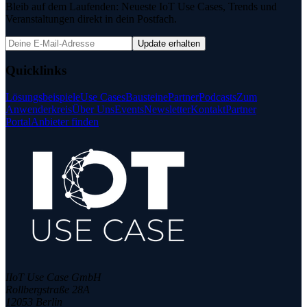
Bleib auf dem Laufenden: Neueste IoT Use Cases, Trends und
Veranstaltungen direkt in dein Postfach.
Update erhalten
Quicklinks
Lösungsbeispiele
Use Cases
Bausteine
Partner
Podcasts
Zum
Anwenderkreis
Über Uns
Events
Newsletter
Kontakt
Partner
Portal
Anbieter finden
IIoT Use Case GmbH
Rollbergstraße 28A
12053 Berlin