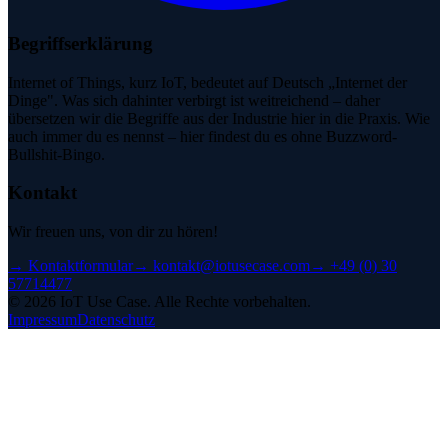
Begriffserklärung
Internet of Things, kurz IoT, bedeutet auf Deutsch „Internet der
Dinge". Was sich dahinter verbirgt ist weitreichend – daher
übersetzen wir die Begriffe aus der Industrie hier in die Praxis. Wie
auch immer du es nennst – hier findest du es ohne Buzzword-
Bullshit-Bingo.
Kontakt
Wir freuen uns, von dir zu hören!
→
Kontaktformular
→
kontakt@iotusecase.com
→
+49 (0) 30
57714477
©
2026
IoT Use Case.
Alle Rechte vorbehalten.
Impressum
Datenschutz