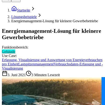
Startseite
Lösungsbeispiele
Energiemanagement-Lösung für kleinere Gewerbebetriebe
Energiemanagement-Lösung für kleinere
Gewerbebetriebe
Funktionsbereich:
Gebäude
Use Case:
Erfassung, Visualisierung und Auswertung von Energieverbrauchen
pro Einheit
Lastspitzenmanagement
Verbrauchsdaten-Erfassung und -
Visualisierung
3. Juni 2021
3
Minuten Lesezeit