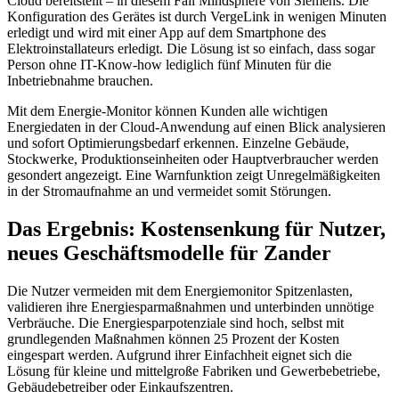
Cloud bereitstellt – in diesem Fall Mindsphere von Siemens. Die
Konfiguration des Gerätes ist durch VergeLink in wenigen Minuten
erledigt und wird mit einer App auf dem Smartphone des
Elektroinstallateurs erledigt. Die Lösung ist so einfach, dass sogar
Person ohne IT-Know-how lediglich fünf Minuten für die
Inbetriebnahme brauchen.
Mit dem Energie-Monitor können Kunden alle wichtigen
Energiedaten in der Cloud-Anwendung auf einen Blick analysieren
und sofort Optimierungsbedarf erkennen. Einzelne Gebäude,
Stockwerke, Produktionseinheiten oder Hauptverbraucher werden
gesondert angezeigt. Eine Warnfunktion zeigt Unregelmäßigkeiten
in der Stromaufnahme an und vermeidet somit Störungen.
Das Ergebnis: Kostensenkung für Nutzer,
neues Geschäftsmodelle für Zander
Die Nutzer vermeiden mit dem Energiemonitor Spitzenlasten,
validieren ihre Energiesparmaßnahmen und unterbinden unnötige
Verbräuche. Die Energiesparpotenziale sind hoch, selbst mit
grundlegenden Maßnahmen können 25 Prozent der Kosten
eingespart werden. Aufgrund ihrer Einfachheit eignet sich die
Lösung für kleine und mittelgroße Fabriken und Gewerbebetriebe,
Gebäudebetreiber oder Einkaufszentren.