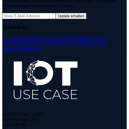
Bleib auf dem Laufenden: Neueste IoT Use Cases, Trends und
Veranstaltungen direkt in dein Postfach.
Update erhalten
Quicklinks
Lösungsbeispiele
Use Cases
Bausteine
Partner
Podcasts
Zum
Anwenderkreis
Über Uns
Events
Newsletter
Kontakt
Partner
Portal
Anbieter finden
IIoT Use Case GmbH
Rollbergstraße 28A
12053 Berlin