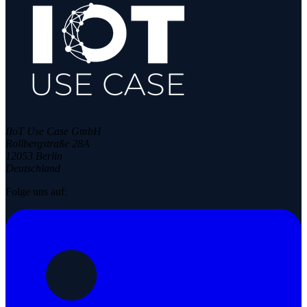
IIoT Use Case GmbH
Rollbergstraße 28A
12053 Berlin
Deutschland
Folge uns auf: