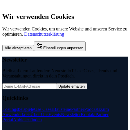
Wir verwenden Cookies
Wir verwenden Cookies, um unsere Website und unseren Service zu
optimieren.
Datenschutzerklärung
Alle akzeptieren
Einstellungen anpassen
Newsletter
Bleib auf dem Laufenden: Neueste IoT Use Cases, Trends und
Veranstaltungen direkt in dein Postfach.
Update erhalten
Quicklinks
Lösungsbeispiele
Use Cases
Bausteine
Partner
Podcasts
Zum
Anwenderkreis
Über Uns
Events
Newsletter
Kontakt
Partner
Portal
Anbieter finden