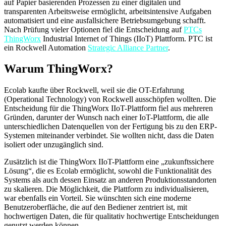
auf Papier basierenden Prozessen zu einer digitalen und
transparenten Arbeitsweise ermöglicht, arbeitsintensive Aufgaben
automatisiert und eine ausfallsichere Betriebsumgebung schafft.
Nach Prüfung vieler Optionen fiel die Entscheidung auf
PTCs
ThingWorx
Industrial Internet of Things (IIoT) Plattform. PTC ist
ein Rockwell Automation
Strategic Alliance Partner
.
Warum ThingWorx?
Ecolab kaufte über Rockwell, weil sie die OT-Erfahrung
(Operational Technology) von Rockwell ausschöpfen wollten. Die
Entscheidung für die ThingWorx IIoT-Plattform fiel aus mehreren
Gründen, darunter der Wunsch nach einer IoT-Plattform, die alle
unterschiedlichen Datenquellen von der Fertigung bis zu den ERP-
Systemen miteinander verbindet. Sie wollten nicht, dass die Daten
isoliert oder unzugänglich sind.
Zusätzlich ist die ThingWorx IIoT-Plattform eine „zukunftssichere
Lösung“, die es Ecolab ermöglicht, sowohl die Funktionalität des
Systems als auch dessen Einsatz an anderen Produktionsstandorten
zu skalieren. Die Möglichkeit, die Plattform zu individualisieren,
war ebenfalls ein Vorteil. Sie wünschten sich eine moderne
Benutzeroberfläche, die auf den Bediener zentriert ist, mit
hochwertigen Daten, die für qualitativ hochwertige Entscheidungen
genutzt werden können.