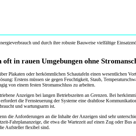
nergieverbrauch und durch ihre robuste Bauweise vielfältige Einsatzm
n oft in rauen Umgebungen ohne Stromansc
ber Plakaten oder herkömmlichen Schautafeln einen wesentlichen Vorte
e Lösung: Erstens müssen sie gegen Feuchtigkeit, Staub, Temperaturs
ngig von einem festen Stromanschluss zu arbeiten.
etriebene Anzeigen bei langen Betriebszeiten an Grenzen. Bei herköm
erfordert die Fernsteuerung der Systeme eine drahtlose Kommunikation,
rbraucht und wartungsarm ist.
enn die Anforderungen an die Inhalte der Anzeigen sind sehr unterschi
tzeit-Fahrplananzeige, die etwa die Wartezeit auf einen Zug oder Bus a
e Aufsteller flexibel sind.