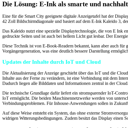
Die Lösung: E-Ink als smarte und nachhal
Eine für die Smart City geeignete digitale Anzeigetafel hat der Disp
42 Zoll Bildschirmdiagonale und basiert auf dem E-Ink Kaleido 3, der 
Das Kaleido nutzt eine spezielle Displaytechnologie, die von E Ink e
gedruckte Seiten und ist auch bei hellem Licht gut lesbar. Der Energi
Diese Technik ist von E-Book-Readern bekannt, kann aber auch für gr
Vorgängergeneration, was eine deutlich bessere Darstellung ermöglich
Updates der Inhalte durch IoT und Cloud
Die Aktualisierung der Anzeige geschieht über das IoT und die Cloud.
Inhalte aus der Ferne zu verändern, ist eine Verbindung mit dem Int
Dadurch liegen alle Bilddaten und Informationen zentral in der Clou
Die technische Grundlage dafür liefert ein stromsparender IoT-Cont
IoT ermöglicht. Die beiden Maschinennetzwerke werden von unterschie
Verbindungsproblemen. Für Inhouse-Anwendungen sollen in Zukunft 
Auf diese Weise entsteht ein System, das ohne externe Stromversorgun
widrigen Witterungsbedingungen. Zudem besitzt das Display einen So