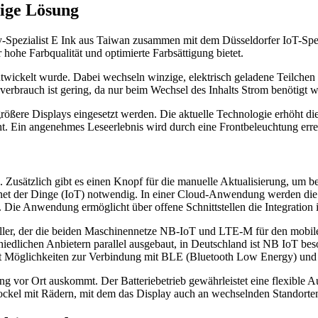
tige Lösung
lay-Spezialist E Ink aus Taiwan zusammen mit dem Düsseldorfer IoT-Spe
hohe Farbqualität und optimierte Farbsättigung bietet.
ntwickelt wurde. Dabei wechseln winzige, elektrisch geladene Teilchen 
everbrauch ist gering, da nur beim Wechsel des Inhalts Strom benötigt w
ößere Displays eingesetzt werden. Die aktuelle Technologie erhöht die
t. Ein angenehmes Leseerlebnis wird durch eine Frontbeleuchtung errei
 Zusätzlich gibt es einen Knopf für die manuelle Aktualisierung, um b
ernet der Dinge (IoT) notwendig. In einer Cloud-Anwendung werden die 
d. Die Anwendung ermöglicht über offene Schnittstellen die Integratio
roller, der die beiden Maschinennetze NB-IoT und LTE-M für den mobil
dlichen Anbietern parallel ausgebaut, in Deutschland ist NB IoT beso
Möglichkeiten zur Verbindung mit BLE (Bluetooth Low Energy) und W
g vor Ort auskommt. Der Batteriebetrieb gewährleistet eine flexible Au
ckel mit Rädern, mit dem das Display auch an wechselnden Standorten 