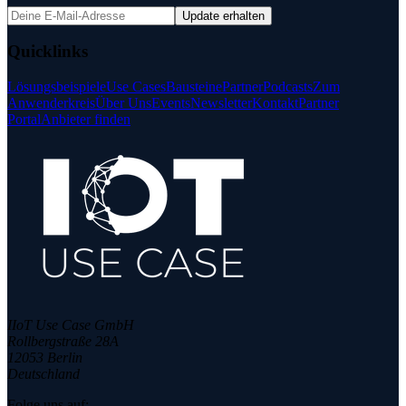
Update erhalten
Quicklinks
Lösungsbeispiele
Use Cases
Bausteine
Partner
Podcasts
Zum
Anwenderkreis
Über Uns
Events
Newsletter
Kontakt
Partner
Portal
Anbieter finden
IIoT Use Case GmbH
Rollbergstraße 28A
12053 Berlin
Deutschland
Folge uns auf: