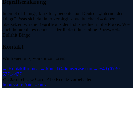
Begriffserklärung
Internet of Things, kurz IoT, bedeutet auf Deutsch „Internet der
Dinge". Was sich dahinter verbirgt ist weitreichend – daher
übersetzen wir die Begriffe aus der Industrie hier in die Praxis. Wie
auch immer du es nennst – hier findest du es ohne Buzzword-
Bullshit-Bingo.
Kontakt
Wir freuen uns, von dir zu hören!
→
Kontaktformular
→
kontakt@iotusecase.com
→
+49 (0) 30
57714477
©
2026
IoT Use Case.
Alle Rechte vorbehalten.
Impressum
Datenschutz