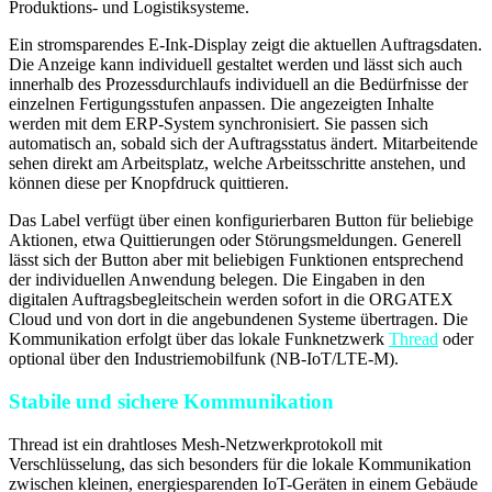
Produktions- und Logistiksysteme.
Ein stromsparendes E-Ink-Display zeigt die aktuellen Auftragsdaten.
Die Anzeige kann individuell gestaltet werden und lässt sich auch
innerhalb des Prozessdurchlaufs individuell an die Bedürfnisse der
einzelnen Fertigungsstufen anpassen. Die angezeigten Inhalte
werden mit dem ERP-System synchronisiert. Sie passen sich
automatisch an, sobald sich der Auftragsstatus ändert. Mitarbeitende
sehen direkt am Arbeitsplatz, welche Arbeitsschritte anstehen, und
können diese per Knopfdruck quittieren.
Das Label verfügt über einen konfigurierbaren Button für beliebige
Aktionen, etwa Quittierungen oder Störungsmeldungen. Generell
lässt sich der Button aber mit beliebigen Funktionen entsprechend
der individuellen Anwendung belegen. Die Eingaben in den
digitalen Auftragsbegleitschein werden sofort in die ORGATEX
Cloud und von dort in die angebundenen Systeme übertragen. Die
Kommunikation erfolgt über das lokale Funknetzwerk
Thread
oder
optional über den Industriemobilfunk (NB-IoT/LTE-M).
Stabile und sichere Kommunikation
Thread ist ein drahtloses Mesh-Netzwerkprotokoll mit
Verschlüsselung, das sich besonders für die lokale Kommunikation
zwischen kleinen, energiesparenden IoT-Geräten in einem Gebäude