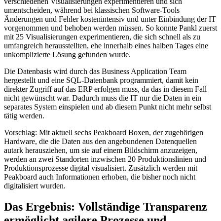
verschiedenen Visualisierungen experimentieren und sich
umentscheiden, während bei klassischen Software-Tools
Änderungen und Fehler kostenintensiv und unter Einbindung der IT
vorgenommen und behoben werden müssen. So konnte Pankl zuerst
mit 25 Visualisierungen experimentieren, die sich schnell als zu
umfangreich herausstellten, ehe innerhalb eines halben Tages eine
unkomplizierte Lösung gefunden wurde.
Die Datenbasis wird durch das Business Application Team
hergestellt und eine SQL-Datenbank programmiert, damit kein
direkter Zugriff auf das ERP erfolgen muss, da das in diesem Fall
nicht gewünscht war. Dadurch muss die IT nur die Daten in ein
separates System einspielen und ab diesem Punkt nicht mehr selbst
tätig werden.
Vorschlag: Mit aktuell sechs Peakboard Boxen, der zugehörigen
Hardware, die die Daten aus den angebundenen Datenquellen
autark herausziehen, um sie auf einem Bildschirm anzuzeigen,
werden an zwei Standorten inzwischen 20 Produktionslinien und
Produktionsprozesse digital visualisiert. Zusätzlich werden mit
Peakboard auch Informationen erhoben, die bisher noch nicht
digitalisiert wurden.
Das Ergebnis: Vollständige Transparenz
ermöglicht agilere Prozesse und