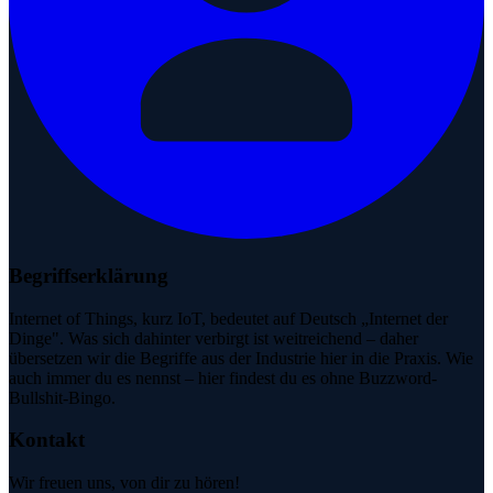
Begriffserklärung
Internet of Things, kurz IoT, bedeutet auf Deutsch „Internet der
Dinge". Was sich dahinter verbirgt ist weitreichend – daher
übersetzen wir die Begriffe aus der Industrie hier in die Praxis. Wie
auch immer du es nennst – hier findest du es ohne Buzzword-
Bullshit-Bingo.
Kontakt
Wir freuen uns, von dir zu hören!