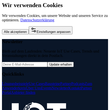
Wir verwenden Cookies
Wir verwenden Cookies, um unsere Website und unseren Service zu
optimieren.
Datenschutzerklärung
Alle akzeptieren
Einstellungen anpassen
Newsletter
Bleib auf dem Laufenden: Neueste IoT Use Cases, Trends und
Veranstaltungen direkt in dein Postfach.
Update erhalten
Quicklinks
Lösungsbeispiele
Use Cases
Bausteine
Partner
Podcasts
Zum
Anwenderkreis
Über Uns
Events
Newsletter
Kontakt
Partner
Portal
Anbieter finden