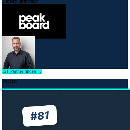
Umsetzungspartner
IoT-Partner finden →
Podcast
81
#