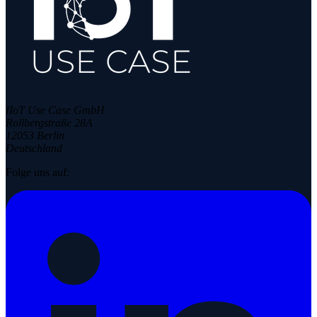
IIoT Use Case GmbH
Rollbergstraße 28A
12053 Berlin
Deutschland
Folge uns auf: