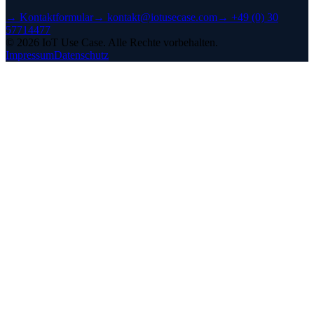
→
Kontaktformular
→
kontakt@iotusecase.com
→
+49 (0) 30
57714477
©
2026
IoT Use Case.
Alle Rechte vorbehalten.
Impressum
Datenschutz