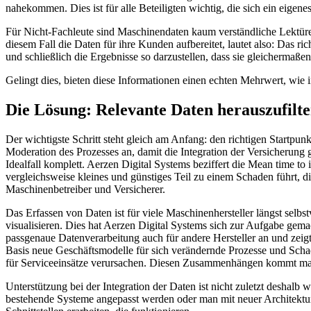
nahekommen. Dies ist für alle Beteiligten wichtig, die sich ein eig
Für Nicht-Fachleute sind Maschinendaten kaum verständliche Lektüre, 
diesem Fall die Daten für ihre Kunden aufbereitet, lautet also: Das r
und schließlich die Ergebnisse so darzustellen, dass sie gleichermaße
Gelingt dies, bieten diese Informationen einen echten Mehrwert, wie 
Die Lösung: Relevante Daten herauszufilter
Der wichtigste Schritt steht gleich am Anfang: den richtigen Startpun
Moderation des Prozesses an, damit die Integration der Versicherung 
Idealfall komplett. Aerzen Digital Systems beziffert die Mean time to
vergleichsweise kleines und günstiges Teil zu einem Schaden führt, di
Maschinenbetreiber und Versicherer.
Das Erfassen von Daten ist für viele Maschinenhersteller längst selbs
visualisieren. Dies hat Aerzen Digital Systems sich zur Aufgabe gem
passgenaue Datenverarbeitung auch für andere Hersteller an und zeigt
Basis neue Geschäftsmodelle für sich verändernde Prozesse und Sch
für Serviceeinsätze verursachen. Diesen Zusammenhängen kommt man 
Unterstützung bei der Integration der Daten ist nicht zuletzt deshalb 
bestehende Systeme angepasst werden oder man mit neuer Architektur 