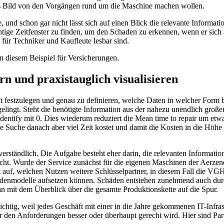
enes Bild von den Vorgängen rund um die Maschine machen wollen.
und schon gar nicht lässt sich auf einen Blick die relevante Informati
ichtige Zeitfenster zu finden, um den Schaden zu erkennen, wenn er sich
n für Techniker und Kaufleute lesbar sind.
in diesem Beispiel für Versicherungen.
n und praxistauglich visualisieren
kt festzulegen und genau zu definieren, welche Daten in welcher Form b
gelingt. Steht die benötigte Information aus der nahezu unendlich groß
 identify mit 0. Dies wiederum reduziert die Mean time to repair um etw
e Suche danach aber viel Zeit kostet und damit die Kosten in die Höhe 
tverständlich. Die Aufgabe besteht eher darin, die relevanten Informati
acht. Wurde der Service zunächst für die eigenen Maschinen der Aerzen
 auf, welchen Nutzen weitere Schlüsselpartner, in diesem Fall die VGH
adenmodelle aufsetzen können. Schäden entstehen zunehmend auch durc
mit dem Überblick über die gesamte Produktionskette auf die Spur.
wichtig, weil jedes Geschäft mit einer in die Jahre gekommenen IT-Infrast
den Anforderungen besser oder überhaupt gerecht wird. Hier sind Part