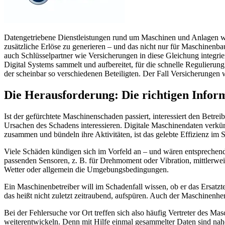
Datengetriebene Dienstleistungen rund um Maschinen und Anlagen we
zusätzliche Erlöse zu generieren – und das nicht nur für Maschinen
auch Schlüsselpartner wie Versicherungen in diese Gleichung integri
Digital Systems sammelt und aufbereitet, für die schnelle Regulieru
der scheinbar so verschiedenen Beteiligten. Der Fall Versicherungen w
Die Herausforderung: Die richtigen Informa
Ist der gefürchtete Maschinenschaden passiert, interessiert den Betre
Ursachen des Schadens interessieren. Digitale Maschinendaten verkürz
zusammen und bündeln ihre Aktivitäten, ist das gelebte Effizienz im
Viele Schäden kündigen sich im Vorfeld an – und wären entsprechend r
passenden Sensoren, z. B. für Drehmoment oder Vibration, mittlerweil
Wetter oder allgemein die Umgebungsbedingungen.
Ein Maschinenbetreiber will im Schadenfall wissen, ob er das Ersat
das heißt nicht zuletzt zeitraubend, aufspüren. Auch der Maschinenhe
Bei der Fehlersuche vor Ort treffen sich also häufig Vertreter des Ma
weiterentwickeln. Denn mit Hilfe einmal gesammelter Daten sind nah