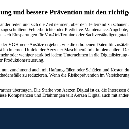
ung und bessere Prävention mit den richti
nander reden und sich die Zeit nehmen, über den Tellerrand zu schauen
l zugeschnittene Fehlerberichte oder Predictive-Maintenance-Angebote
en sich Einsparungen für Vor-Ort-Termine oder Sachverständigengutacht
t der VGH neue Ansätze ergeben, wie die erhobenen Daten für zusätzl
hst im internen Umfeld der Aerzener Maschinenfabrik implementiert. De
 mehr oder weniger stark bei jedem Unternehmen in die Digitalisierung 
er Produktionssteuerung.
nun zunehmend auch mit Haftungsfällen oder Schäden und Kosten durch 
adensfälle zu reduzieren. Wenn die Risikoprävention im Versicherungsab
artner übertragen. Die Stärke von Aerzen Digital ist es, die Interessen 
Diese Kompetenzen und Erfahrungen teilt Aerzen Digital auch mit and