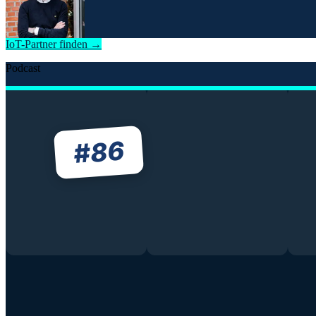
IoT-Partner finden →
Podcast
86
#