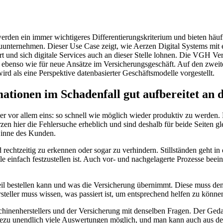
rden ein immer wichtigeres Differentierungskriterium und bieten häuf
bauunternehmen. Dieser Use Case zeigt, wie Aerzen Digital Systems mi
ert und sich digitale Services auch an dieser Stelle lohnen. Die VGH 
ng ebenso wie für neue Ansätze im Versicherungsgeschäft. Auf den zwei
ird als eine Perspektive datenbasierter Geschäftsmodelle vorgestellt.
tionen im Schadenfall gut aufbereitet an de
iber vor allem eins: so schnell wie möglich wieder produktiv zu werden
en hier die Fehlersuche erheblich und sind deshalb für beide Seiten gl
 Sinne des Kunden.
echtzeitig zu erkennen oder sogar zu verhindern. Stillständen geht in 
e einfach festzustellen ist. Auch vor- und nachgelagerte Prozesse bee
zteil bestellen kann und was die Versicherung übernimmt. Diese muss d
rsteller muss wissen, was passiert ist, um entsprechend helfen zu könn
schinenherstellers und der Versicherung mit denselben Fragen. Der Geda
ezu unendlich viele Auswertungen möglich, und man kann auch aus der