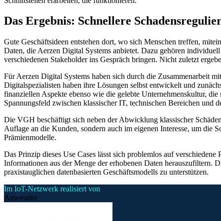
Schnittstellen erarbeiten, die funktionieren.
Das Ergebnis: Schnellere Schadensregulier
Gute Geschäftsideen entstehen dort, wo sich Menschen treffen, mitei
Daten, die Aerzen Digital Systems anbietet. Dazu gehören individuel
verschiedenen Stakeholder ins Gespräch bringen. Nicht zuletzt ergeb
Für Aerzen Digital Systems haben sich durch die Zusammenarbeit mi
Digitalspezialisten haben ihre Lösungen selbst entwickelt und zunäc
finanziellen Aspekte ebenso wie die gelebte Unternehmenskultur, die
Spannungsfeld zwischen klassischer IT, technischen Bereichen und d
Die VGH beschäftigt sich neben der Abwicklung klassischer Schäden 
Auflage an die Kunden, sondern auch im eigenen Interesse, um die Sch
Prämienmodelle.
Das Prinzip dieses Use Cases lässt sich problemlos auf verschiedene P
Informationen aus der Menge der erhobenen Daten herauszufiltern. 
praxistauglichen datenbasierten Geschäftsmodells zu unterstützen.
Im IoT-Netzwerk realisiert von
Anwender