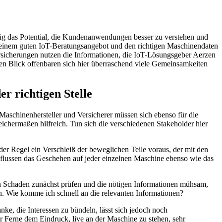
ig das Potential, die Kundenanwendungen besser zu verstehen und
t einem guten IoT-Beratungsangebot und den richtigen Maschinendaten
Versicherungen nutzen die Informationen, die IoT-Lösungsgeber Aerzen
ten Blick offenbaren sich hier überraschend viele Gemeinsamkeiten
r richtigen Stelle
. Maschinenhersteller und Versicherer müssen sich ebenso für die
eichermaßen hilfreich. Tun sich die verschiedenen Stakeholder hier
der Regel ein Verschleiß der beweglichen Teile voraus, der mit den
influssen das Geschehen auf jeder einzelnen Maschine ebenso wie das
en Schaden zunächst prüfen und die nötigen Informationen mühsam,
en. Wie komme ich schnell an die relevanten Informationen?
nke, die Interessen zu bündeln, lässt sich jedoch noch
 Ferne dem Eindruck, live an der Maschine zu stehen, sehr