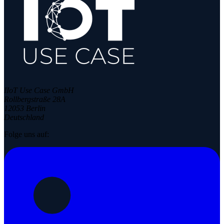
IIoT Use Case GmbH
Rollbergstraße 28A
12053 Berlin
Deutschland
Folge uns auf: