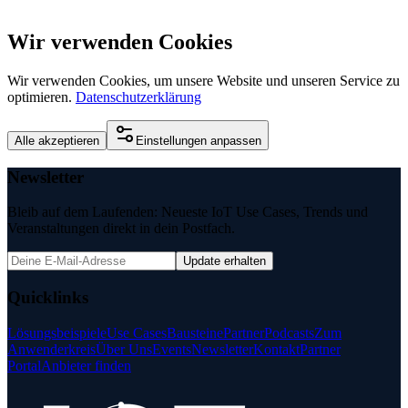
Wir verwenden Cookies
Wir verwenden Cookies, um unsere Website und unseren Service zu
optimieren.
Datenschutzerklärung
Alle akzeptieren
Einstellungen anpassen
Newsletter
Bleib auf dem Laufenden: Neueste IoT Use Cases, Trends und
Veranstaltungen direkt in dein Postfach.
Update erhalten
Quicklinks
Lösungsbeispiele
Use Cases
Bausteine
Partner
Podcasts
Zum
Anwenderkreis
Über Uns
Events
Newsletter
Kontakt
Partner
Portal
Anbieter finden