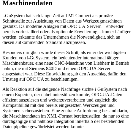
Maschinendaten
i-GuSystem hat sich lange Zeit auf MTConnect als primäre
Schnittstelle zur Ausleitung von Daten aus Werkzeugmaschinen
gestützt. Da moderne Anlagen mit OPC-UA-Servern – entweder
bereits vorinstalliert oder als optionale Erweiterung – immer häufiger
werden, erkannte das Unternehmen die Notwendigkeit, sich an
diesen aufkommenden Standard anzupassen.
Besonders dringlich wurde dieser Schritt, als einer der wichtigsten
Kunden von i-GuSystem, ein bedeutender international tätiger
Maschinenbauer, eine neue CNC-Maschine von Liebherr in Betrieb
nahm, die mit Siemens 840D und einem OPC-UA-Server
ausgestattet war. Diese Entwicklung gab den Ausschlag dafür, den
Umstieg auf OPC UA zu beschleunigen.
Als Reaktion auf die steigende Nachfrage suchte i-GuSystem nach
einem Experten, der dabei unterstützen konnte, OPC-UA-Daten
effizient auszulesen und weiterzuverarbeiten und zugleich die
Kompatibilität mit den bereits eingesetzten Werkzeugen und
Systemen sicherzustellen. Eine zentrale Anforderung bestand darin,
die Maschinendaten im XML-Format bereitzustellen, da nur so eine
durchgängige und nahtlose Integration innerhalb der bestehenden
Datenpipeline gewährleistet werden konnte.