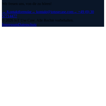
Wir freuen uns, von dir zu hören!
→
Kontaktformular
→
kontakt@iotusecase.com
→
+49 (0) 30
57714477
©
2026
IoT Use Case.
Alle Rechte vorbehalten.
Impressum
Datenschutz