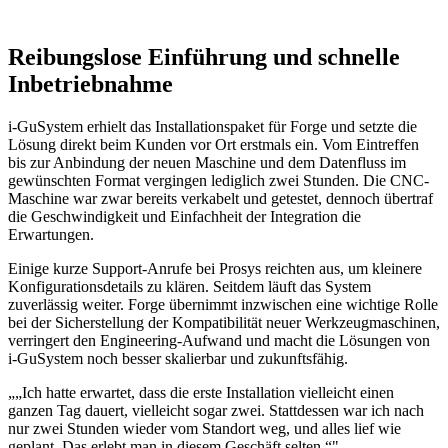
Reibungslose Einführung und schnelle
Inbetriebnahme
i-GuSystem erhielt das Installationspaket für Forge und setzte die
Lösung direkt beim Kunden vor Ort erstmals ein. Vom Eintreffen
bis zur Anbindung der neuen Maschine und dem Datenfluss im
gewünschten Format vergingen lediglich zwei Stunden. Die CNC-
Maschine war zwar bereits verkabelt und getestet, dennoch übertraf
die Geschwindigkeit und Einfachheit der Integration die
Erwartungen.
Einige kurze Support-Anrufe bei Prosys reichten aus, um kleinere
Konfigurationsdetails zu klären. Seitdem läuft das System
zuverlässig weiter. Forge übernimmt inzwischen eine wichtige Rolle
bei der Sicherstellung der Kompatibilität neuer Werkzeugmaschinen,
verringert den Engineering-Aufwand und macht die Lösungen von
i-GuSystem noch besser skalierbar und zukunftsfähig.
„
„Ich hatte erwartet, dass die erste Installation vielleicht einen
ganzen Tag dauert, vielleicht sogar zwei. Stattdessen war ich nach
nur zwei Stunden wieder vom Standort weg, und alles lief wie
geplant. Das erlebt man in diesem Geschäft selten.“
"