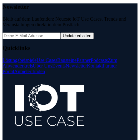
Newsletter
Bleib auf dem Laufenden: Neueste IoT Use Cases, Trends und
Veranstaltungen direkt in dein Postfach.
Update erhalten
Quicklinks
Lösungsbeispiele
Use Cases
Bausteine
Partner
Podcasts
Zum
Anwenderkreis
Über Uns
Events
Newsletter
Kontakt
Partner
Portal
Anbieter finden