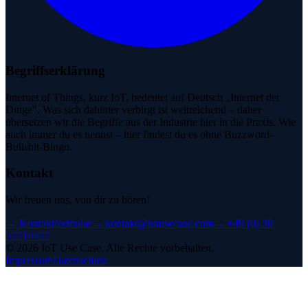
Begriffserklärung
Internet of Things, kurz IoT, bedeutet auf Deutsch „Internet der
Dinge". Was sich dahinter verbirgt ist weitreichend – daher
übersetzen wir die Begriffe aus der Industrie hier in die Praxis. Wie
auch immer du es nennst – hier findest du es ohne Buzzword-
Bullshit-Bingo.
Kontakt
Wir freuen uns, von dir zu hören!
→
Kontaktformular
→
kontakt@iotusecase.com
→
+49 (0) 30
57714477
©
2026
IoT Use Case.
Alle Rechte vorbehalten.
Impressum
Datenschutz