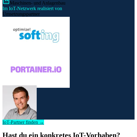
Maschinen- und Anlagenbau
Im IoT-Netzwerk realisiert von
Umsetzungspartner
IoT-Partner finden →
Hast du ein konkretes IoT-Vorhaben?