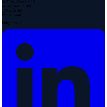
IIoT Use Case GmbH
Rollbergstraße 28A
12053 Berlin
Deutschland
Folge uns auf: