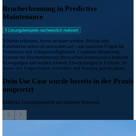
Brucherkennung in Predictive
Maintenance
5 Lösungsbeispiele nachweislich realisiert
Schäden erkennen, bevor sie teuer werden. Brüche oder
Kabelstresss treten oft unerwartet auf – mit massiven Folgen für
Produktion und Anlagenverfügbarkeit. Condition Monitoring
Systeme für Brucherkennung überwachen kontinuierlich kritische
Bewegungen und melden kleinste Abweichungen in Echtzeit. So
lassen sich Folgeschäden vermeiden und Wartung gezielt planen.
Dein Use Case wurde bereits in der Praxis
umgesetzt
Entdecke Lösungsbeispiele aus unserem Netzwerk