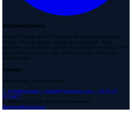
Begriffserklärung
Internet of Things, kurz IoT, bedeutet auf Deutsch „Internet der
Dinge". Was sich dahinter verbirgt ist weitreichend – daher
übersetzen wir die Begriffe aus der Industrie hier in die Praxis. Wie
auch immer du es nennst – hier findest du es ohne Buzzword-
Bullshit-Bingo.
Kontakt
Wir freuen uns, von dir zu hören!
→
Kontaktformular
→
kontakt@iotusecase.com
→
+49 (0) 30
57714477
©
2026
IoT Use Case.
Alle Rechte vorbehalten.
Impressum
Datenschutz