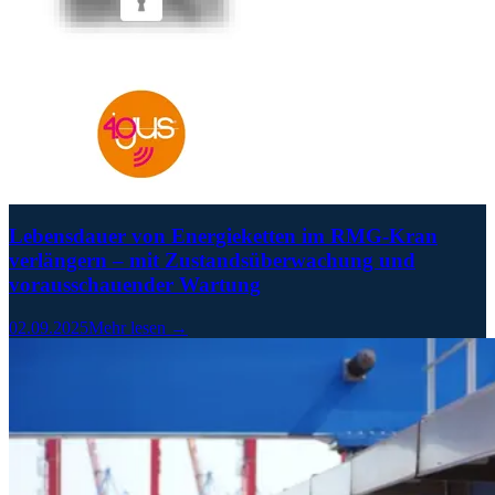
Lebensdauer von Energieketten im RMG-Kran
verlängern – mit Zustandsüberwachung und
vorausschauender Wartung
02.09.2025
Mehr lesen →