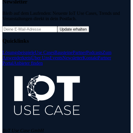
Newsletter
Bleib auf dem Laufenden: Neueste IoT Use Cases, Trends und
Veranstaltungen direkt in dein Postfach.
Update erhalten
Quicklinks
Lösungsbeispiele
Use Cases
Bausteine
Partner
Podcasts
Zum
Anwenderkreis
Über Uns
Events
Newsletter
Kontakt
Partner
Portal
Anbieter finden
IIoT Use Case GmbH