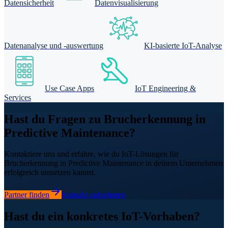
Datensicherheit
Datenvisualisierung
Datenanalyse und -auswertung
KI-basierte IoT-Analyse
Use Case Apps
IoT Engineering &
Services
Hast du Fragen zu Brucherkennung in
Predictive Maintenance?
Kontaktiere uns und erfahre, wie du IoT-Lösungen für
Brucherkennung in Predictive Maintenance in deinem Unternehmen
erfolgreich umsetzen kannst.
Partner finden
Kontakt aufnehmen
Hast du ein konkretes IoT-Vorhaben?