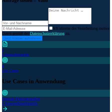
Anfrage stellen
– Valio
Ich stimme der Verarbeitung meiner
Daten gemäß der
Datenschutzerklärung
zu.
Jetzt Kontakt aufnehmen
1
Lösungsbeispiele
4
Use Cases
Use Cases in Anwendung
Digitale Dokumentation
1 Anwendungsbereich