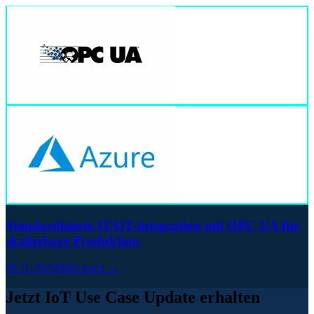
Standardisierte IT/OT-Integration mit OPC UA für
skalierbare Produktion
06.11.2025
Mehr lesen →
Jetzt IoT Use Case Update erhalten