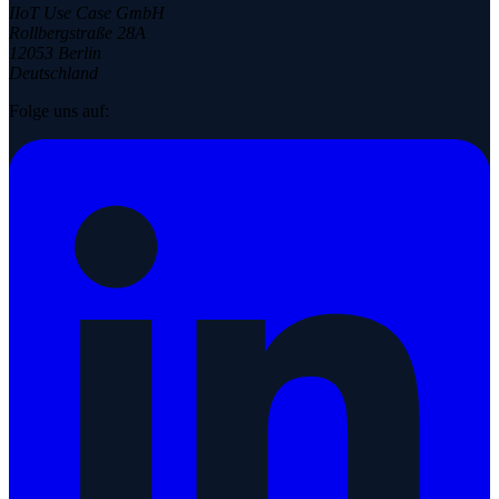
IIoT Use Case GmbH
Rollbergstraße 28A
12053 Berlin
Deutschland
Folge uns auf: