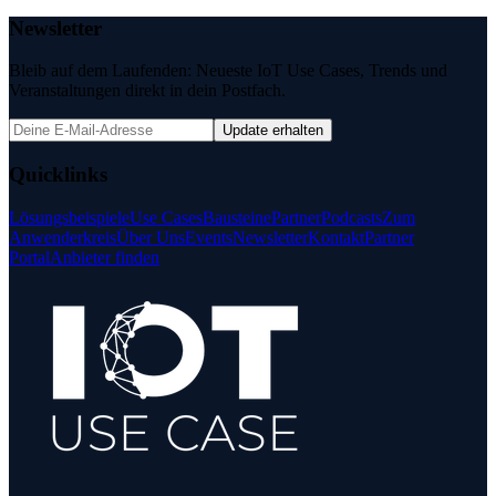
Newsletter
Bleib auf dem Laufenden: Neueste IoT Use Cases, Trends und
Veranstaltungen direkt in dein Postfach.
Update erhalten
Quicklinks
Lösungsbeispiele
Use Cases
Bausteine
Partner
Podcasts
Zum
Anwenderkreis
Über Uns
Events
Newsletter
Kontakt
Partner
Portal
Anbieter finden