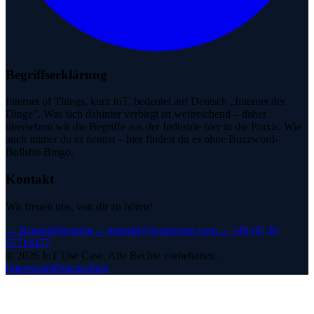
Begriffserklärung
Internet of Things, kurz IoT, bedeutet auf Deutsch „Internet der
Dinge". Was sich dahinter verbirgt ist weitreichend – daher
übersetzen wir die Begriffe aus der Industrie hier in die Praxis. Wie
auch immer du es nennst – hier findest du es ohne Buzzword-
Bullshit-Bingo.
Kontakt
Wir freuen uns, von dir zu hören!
→
Kontaktformular
→
kontakt@iotusecase.com
→
+49 (0) 30
57714477
©
2026
IoT Use Case.
Alle Rechte vorbehalten.
Impressum
Datenschutz