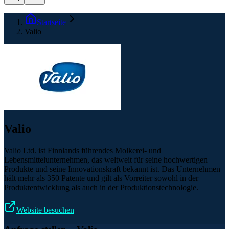
Startseite
Valio
Valio
Valio Ltd. ist Finnlands führendes Molkerei- und
Lebensmittelunternehmen, das weltweit für seine hochwertigen
Produkte und seine Innovationskraft bekannt ist. Das Unternehmen
hält mehr als 350 Patente und gilt als Vorreiter sowohl in der
Produktentwicklung als auch in der Produktionstechnologie.
Website besuchen