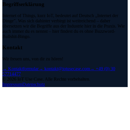
Begriffserklärung
Internet of Things, kurz IoT, bedeutet auf Deutsch „Internet der
Dinge". Was sich dahinter verbirgt ist weitreichend – daher
übersetzen wir die Begriffe aus der Industrie hier in die Praxis. Wie
auch immer du es nennst – hier findest du es ohne Buzzword-
Bullshit-Bingo.
Kontakt
Wir freuen uns, von dir zu hören!
→
Kontaktformular
→
kontakt@iotusecase.com
→
+49 (0) 30
57714477
©
2026
IoT Use Case.
Alle Rechte vorbehalten.
Impressum
Datenschutz