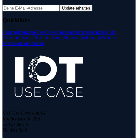
Update erhalten
Quicklinks
Lösungsbeispiele
Use Cases
Bausteine
Partner
Podcasts
Zum
Anwenderkreis
Über Uns
Events
Newsletter
Kontakt
Partner
Portal
Anbieter finden
IIoT Use Case GmbH
Rollbergstraße 28A
12053 Berlin
Deutschland