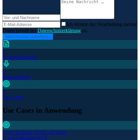
Ich stimme der Verarbeitung meiner
Daten gemäß der
Datenschutzerklärung
zu.
Jetzt Kontakt aufnehmen
1
Lösungsbeispiele
1
Podcastfolgen
6
Use Cases
Use Cases in Anwendung
Asset Tracking/ Track and Trace
1 Anwendungsbereich