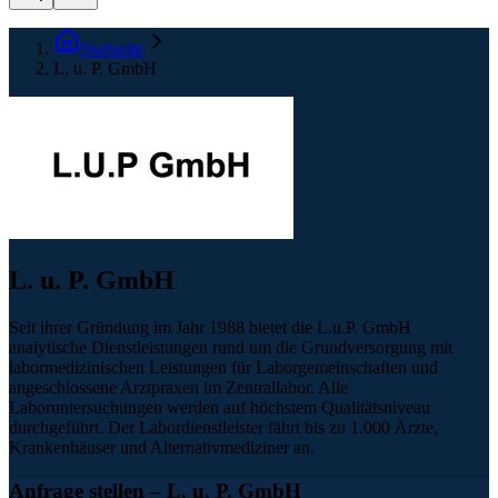
Startseite
L. u. P. GmbH
L. u. P. GmbH
Seit ihrer Gründung im Jahr 1988 bietet die L.u.P. GmbH
analytische Dienstleistungen rund um die Grundversorgung mit
labormedizinischen Leistungen für Laborgemeinschaften und
angeschlossene Arztpraxen im Zentrallabor. Alle
Laboruntersuchungen werden auf höchstem Qualitätsniveau
durchgeführt. Der Labordienstleister fährt bis zu 1.000 Ärzte,
Krankenhäuser und Alternativmediziner an.
Anfrage stellen
– L. u. P. GmbH