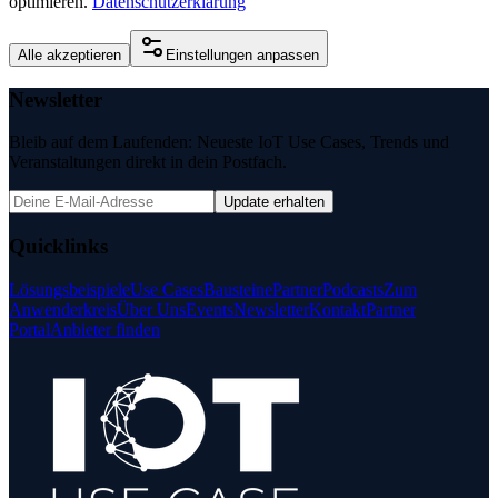
optimieren.
Datenschutzerklärung
Alle akzeptieren
Einstellungen anpassen
Newsletter
Bleib auf dem Laufenden: Neueste IoT Use Cases, Trends und
Veranstaltungen direkt in dein Postfach.
Update erhalten
Quicklinks
Lösungsbeispiele
Use Cases
Bausteine
Partner
Podcasts
Zum
Anwenderkreis
Über Uns
Events
Newsletter
Kontakt
Partner
Portal
Anbieter finden