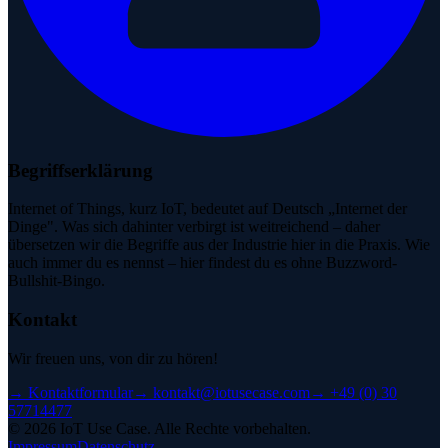
Begriffserklärung
Internet of Things, kurz IoT, bedeutet auf Deutsch „Internet der
Dinge". Was sich dahinter verbirgt ist weitreichend – daher
übersetzen wir die Begriffe aus der Industrie hier in die Praxis. Wie
auch immer du es nennst – hier findest du es ohne Buzzword-
Bullshit-Bingo.
Kontakt
Wir freuen uns, von dir zu hören!
→
Kontaktformular
→
kontakt@iotusecase.com
→
+49 (0) 30
57714477
©
2026
IoT Use Case.
Alle Rechte vorbehalten.
Impressum
Datenschutz