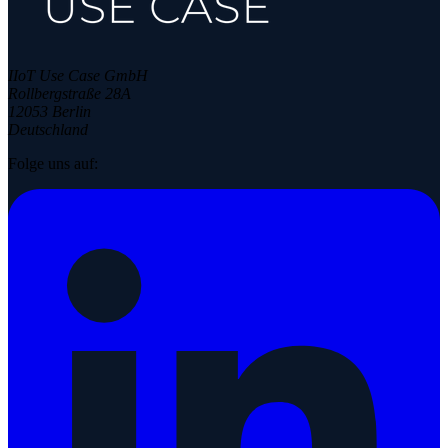
IIoT Use Case GmbH
Rollbergstraße 28A
12053 Berlin
Deutschland
Folge uns auf: