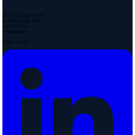
IIoT Use Case GmbH
Rollbergstraße 28A
12053 Berlin
Deutschland
Folge uns auf: