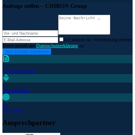
Anfrage stellen
– CHIRON Group
Ich stimme der Verarbeitung meiner
Daten gemäß der
Datenschutzerklärung
zu.
Jetzt Kontakt aufnehmen
1
Lösungsbeispiele
1
Podcastfolgen
4
Use Cases
Ansprechpartner