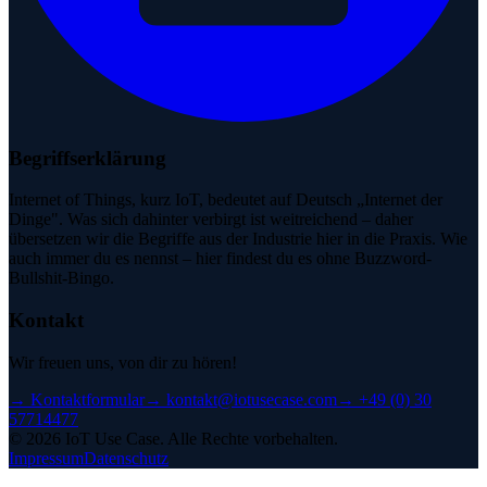
Begriffserklärung
Internet of Things, kurz IoT, bedeutet auf Deutsch „Internet der
Dinge". Was sich dahinter verbirgt ist weitreichend – daher
übersetzen wir die Begriffe aus der Industrie hier in die Praxis. Wie
auch immer du es nennst – hier findest du es ohne Buzzword-
Bullshit-Bingo.
Kontakt
Wir freuen uns, von dir zu hören!
→
Kontaktformular
→
kontakt@iotusecase.com
→
+49 (0) 30
57714477
©
2026
IoT Use Case.
Alle Rechte vorbehalten.
Impressum
Datenschutz