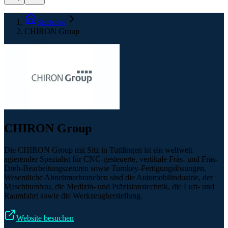
Startseite
CHIRON Group
CHIRON Group
Die CHIRON Group mit Sitz in Tuttlingen ist ein weltweit
agierender Spezialist für CNC-gesteuerte, vertikale Fräs- und Fräs-
Dreh-Bearbeitungszentren sowie Turnkey-Fertigungslösungen.
Wesentliche Abnehmerbranchen sind die Automobilindustrie, der
Maschinenbau, die Medizin- und Präzisionstechnik, die Luft- und
Raumfahrt sowie die Werkzeugherstellung.
Website besuchen