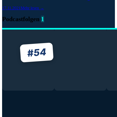
17.11.2021
Mehr lesen →
Podcastfolgen
1
54
#