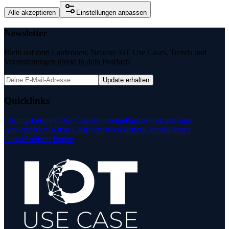
Alle akzeptieren
Einstellungen anpassen
Newsletter
Bleib auf dem Laufenden: Neueste IoT Use Cases, Trends und
Veranstaltungen direkt in dein Postfach.
Update erhalten
Quicklinks
Lösungsbeispiele
Use Cases
Bausteine
Partner
Podcasts
Zum
Anwenderkreis
Über Uns
Events
Newsletter
Kontakt
Partner
Portal
Anbieter finden