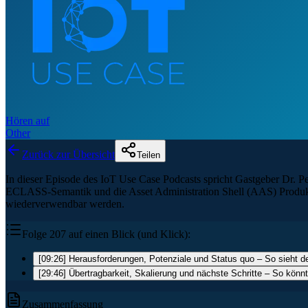
Hören auf
Other
Zurück zur Übersicht
Teilen
In dieser Episode des IoT Use Case Podcasts spricht Gastgeber Dr
ECLASS-Semantik und die Asset Administration Shell (AAS) Produktdat
wiederverwendbar werden.
Folge 207 auf einen Blick (und Klick):
[09:26] Herausforderungen, Potenziale und Status quo – So sieht d
[29:46] Übertragbarkeit, Skalierung und nächste Schritte – So könn
Zusammenfassung