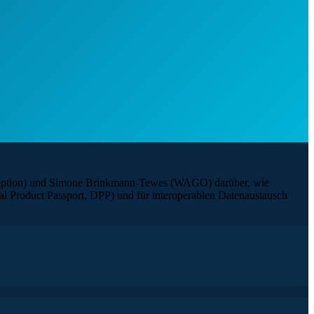
eoception) und Simone Brinkmann-Tewes (WAGO) darüber, wie
al Product Passport, DPP) und für interoperablen Datenaustausch