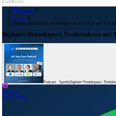
Startseite
Podcast
Digitaler Produktpass: Produktdaten mit ECLASS und AAS inter
Digitaler Produktpass: Produktdaten mit 
Podcast · Spotify
Digitaler Produktpass: Produk
Hören auf
Apple Podcasts