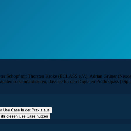
. Peter Schopf mit Thorsten Kroke (ECLASS e.V.), Adrian Grüner (N
en so standardisieren, dass sie für den Digitalen Produktpass (Digit
er Use Case in der Praxis aus
t ihr diesen Use Case nutzen