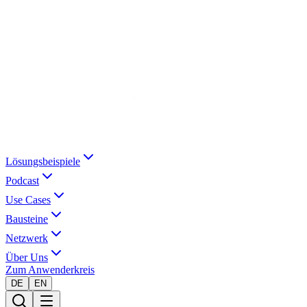
Lösungsbeispiele
Podcast
Use Cases
Bausteine
Netzwerk
Über Uns
Zum Anwenderkreis
DE
EN