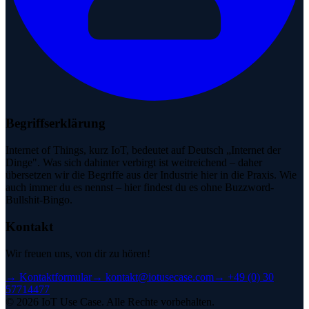
Begriffserklärung
Internet of Things, kurz IoT, bedeutet auf Deutsch „Internet der
Dinge". Was sich dahinter verbirgt ist weitreichend – daher
übersetzen wir die Begriffe aus der Industrie hier in die Praxis. Wie
auch immer du es nennst – hier findest du es ohne Buzzword-
Bullshit-Bingo.
Kontakt
Wir freuen uns, von dir zu hören!
→
Kontaktformular
→
kontakt@iotusecase.com
→
+49 (0) 30
57714477
©
2026
IoT Use Case.
Alle Rechte vorbehalten.