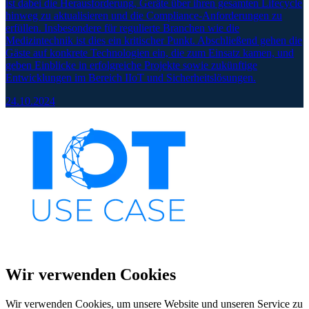
ist dabei die Herausforderung, Geräte über ihren gesamten Lifecycle
hinweg zu aktualisieren und die Compliance-Anforderungen zu
erfüllen. Insbesondere für regulierte Branchen wie die
Medizintechnik ist dies ein kritischer Punkt. Abschließend gehen die
Gäste auf konkrete Technologien ein, die zum Einsatz kamen, und
geben Einblicke in erfolgreiche Projekte sowie zukünftige
Entwicklungen im Bereich IIoT und Sicherheitslösungen.
24.10.2024
Wir verwenden Cookies
Wir verwenden Cookies, um unsere Website und unseren Service zu