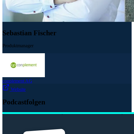
Sebastian Fischer
Produktmanager
conplement AG
Website
Podcastfolgen