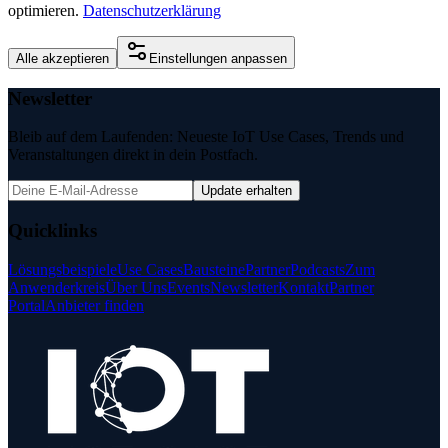
optimieren.
Datenschutzerklärung
Alle akzeptieren
Einstellungen anpassen
Newsletter
Bleib auf dem Laufenden: Neueste IoT Use Cases, Trends und
Veranstaltungen direkt in dein Postfach.
Update erhalten
Quicklinks
Lösungsbeispiele
Use Cases
Bausteine
Partner
Podcasts
Zum
Anwenderkreis
Über Uns
Events
Newsletter
Kontakt
Partner
Portal
Anbieter finden