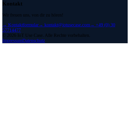
Kontakt
Wir freuen uns, von dir zu hören!
→
Kontaktformular
→
kontakt@iotusecase.com
→
+49 (0) 30
57714477
©
2026
IoT Use Case.
Alle Rechte vorbehalten.
Impressum
Datenschutz