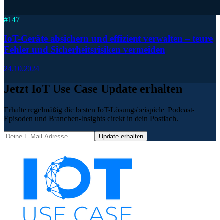
#
147
IoT-Geräte absichern und effizient verwalten – teure
Fehler und Sicherheitsrisiken vermeiden
24.10.2024
Jetzt IoT Use Case Update erhalten
Erhalte regelmäßig die besten IoT-Lösungsbeispiele, Podcast-
Episoden und Branchen-Insights direkt in dein Postfach.
Update erhalten