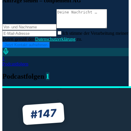
Anfrage stellen
– conplement AG
Ich stimme der Verarbeitung meiner
Daten gemäß der
Datenschutzerklärung
zu.
Jetzt Kontakt aufnehmen
1
Podcastfolgen
Podcastfolgen
1
147
#