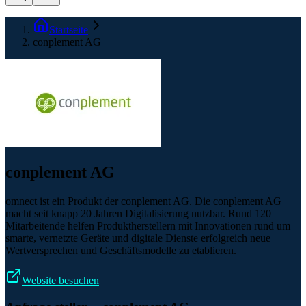
Startseite
conplement AG
conplement AG
omnect ist ein Produkt der conplement AG. Die conplement AG
macht seit knapp 20 Jahren Digitalisierung nutzbar. Rund 120
Mitarbeitende helfen Produktherstellern mit Innovationen rund um
smarte, vernetzte Geräte und digitale Dienste erfolgreich neue
Wertversprechen und Geschäftsmodelle zu etablieren.
Website besuchen