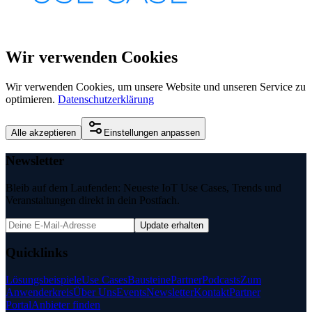
Wir verwenden Cookies
Wir verwenden Cookies, um unsere Website und unseren Service zu
optimieren.
Datenschutzerklärung
Alle akzeptieren
Einstellungen anpassen
Newsletter
Bleib auf dem Laufenden: Neueste IoT Use Cases, Trends und
Veranstaltungen direkt in dein Postfach.
Update erhalten
Quicklinks
Lösungsbeispiele
Use Cases
Bausteine
Partner
Podcasts
Zum
Anwenderkreis
Über Uns
Events
Newsletter
Kontakt
Partner
Portal
Anbieter finden