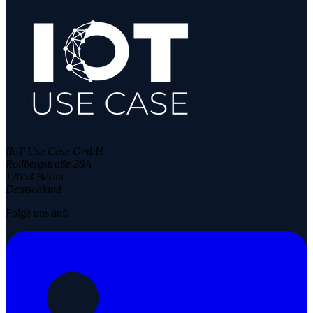
IIoT Use Case GmbH
Rollbergstraße 28A
12053 Berlin
Deutschland
Folge uns auf: