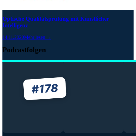
Optische Qualitätsprüfung mit Künstlicher
Intelligenz
14.11.2020
Mehr lesen →
Podcastfolgen
178
#