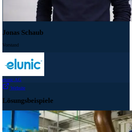
Jonas Schaub
Vorstand
elunic AG
Website
Lösungsbeispiele