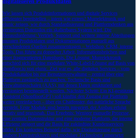
digitalisieren Produktdaten
Wie lassen sich Produktinformationen und digitale Services
effizienter bereitstellen – intern wie extern? Murrelektronik und
elunic zeigen, wie durch Standardisierung und Plattformdenken aus
verstreuten Datensilos ein skalierbares System wird. Die
Herausforderung: Vertrieb, Support und weitere interne Abteilungen
mussten Produktdaten und Dokumentationen manuell aus
verschiedenen Quellen zusammentragen – Webshop, CRM, interne
Tools. Das führte zu doppelter Arbeit, Informationsbrüchen und
einer fragmentierten Datenbasis. Die Lösung: Murrelektronik
entschied sich für eine modulare White-Label-Lösung auf Basis von
shopfloor.io von elunic. Ziel war es, alle digitalen Services – vom
Produktkatalog bis zur Benutzerverwaltung – zentral über eine
Plattform zugänglich zu machen. Technische Basis sind
Verwaltungsschalen (AAS), mit denen Daten strukturiert und
versioniert bereitgestellt werden. Nächster Schritt: Ein KI-gestützter
Assistent (ShopfloorGPT) soll künftig den Zugang zur Plattform
weiter vereinfachen – über ein Chatfenster, das natürliche Sprache
versteht. Erste Module sind bereits integriert, der Ausbau erfolgt
iterativ und praxisnah. Das Ergebnis: Weniger manuelle Prozesse,
eine zentrale Datenstruktur und eine moderne Plattform, die interne
Effizienz steigert und die Basis für zukünftige Kundenservices
bildet. Ein konkretes Beispiel dafür, wie Digitalisierung durch
saubere Datenstrukturen und modulare Technologie umgesetzt