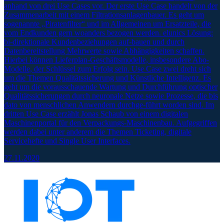
anhand von drei Use Cases vor. Der erste Use Case handelt von der
Zusammenarbeit mit einem Filtrationsanlagenbauer. Es geht um
sogenannte „Piratenfilter“ und im Allgemeinen um Ersatzteile, die
vom Endkunden gern woanders bezogen werden. elunics Lösung:
bi-direktionale Kundenbeziehungen auf-bauen und durch
Datenbereitstellung Mehrwerte sowie Abhängigkeiten schaffen.
Hierbei können Lieferplan-Geschäftsmodelle, insbesondere Abo-
Modelle, der Schlüssel zum Erfolg sein. Use Case zwei dreht sich
um die Themen Qualitätssicherung und Künstliche Intelligenz. Es
geht um die vorausschauende Wartung und Durchführung optischer
Qualitätssicherungen durch neuronale Netze sowie Prozesse, die bis
dato von menschlichen Anwendern durchge-führt worden sind. Im
dritten Use Case erzählt Jonas Schaub von einem digitalen
Maschinenportal für den Verpackungs-Maschinenbau. Aufgegriffen
werden dabei unter anderem die Themen Ticketing, digitale
Servicehefte und Single User Interfaces.
27.11.2020