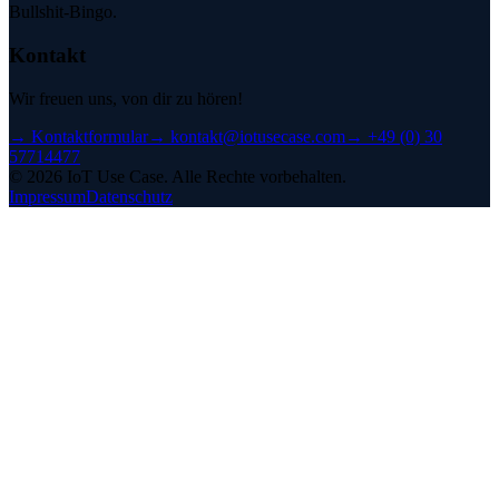
Bullshit-Bingo.
Kontakt
Wir freuen uns, von dir zu hören!
→
Kontaktformular
→
kontakt@iotusecase.com
→
+49 (0) 30
57714477
©
2026
IoT Use Case.
Alle Rechte vorbehalten.
Impressum
Datenschutz