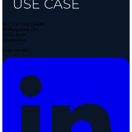
IIoT Use Case GmbH
Rollbergstraße 28A
12053 Berlin
Deutschland
Folge uns auf: