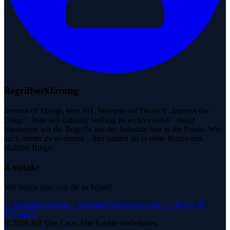
Begriffserklärung
Internet of Things, kurz IoT, bedeutet auf Deutsch „Internet der
Dinge". Was sich dahinter verbirgt ist weitreichend – daher
übersetzen wir die Begriffe aus der Industrie hier in die Praxis. Wie
auch immer du es nennst – hier findest du es ohne Buzzword-
Bullshit-Bingo.
Kontakt
Wir freuen uns, von dir zu hören!
→
Kontaktformular
→
kontakt@iotusecase.com
→
+49 (0) 30
57714477
©
2026
IoT Use Case.
Alle Rechte vorbehalten.