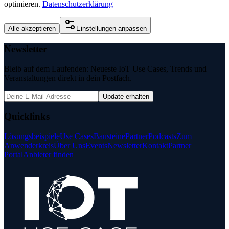
optimieren.
Datenschutzerklärung
Alle akzeptieren
Einstellungen anpassen
Newsletter
Bleib auf dem Laufenden: Neueste IoT Use Cases, Trends und
Veranstaltungen direkt in dein Postfach.
Update erhalten
Quicklinks
Lösungsbeispiele
Use Cases
Bausteine
Partner
Podcasts
Zum
Anwenderkreis
Über Uns
Events
Newsletter
Kontakt
Partner
Portal
Anbieter finden