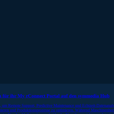
n für ihr My rConnect Portal auf den symmedia Hub
, um Remote Support, Predictive Maintenance und Echtzeit-Datenanaly
eren und Produktionsprozesse zu optimieren. Während Maschinenherste