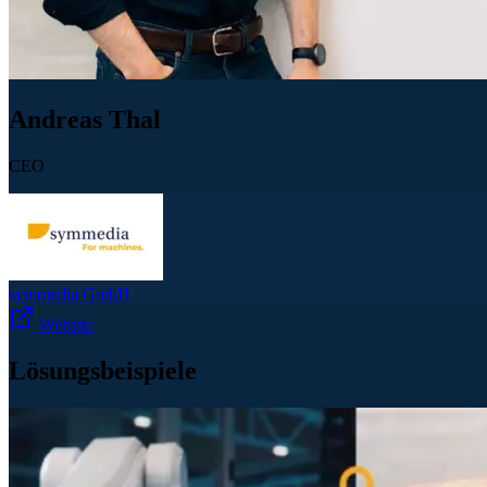
Andreas Thal
CEO
symmedia GmbH
Website
Lösungsbeispiele