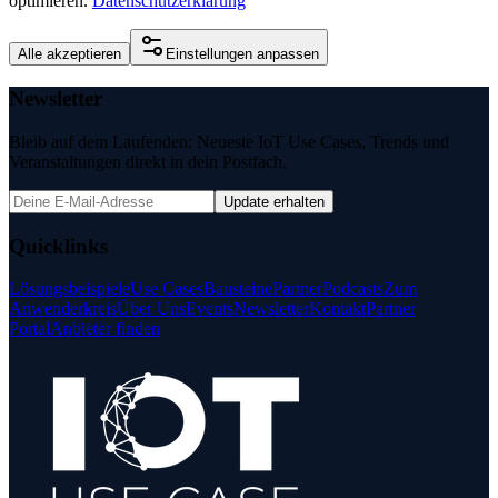
optimieren.
Datenschutzerklärung
Alle akzeptieren
Einstellungen anpassen
Newsletter
Bleib auf dem Laufenden: Neueste IoT Use Cases, Trends und
Veranstaltungen direkt in dein Postfach.
Update erhalten
Quicklinks
Lösungsbeispiele
Use Cases
Bausteine
Partner
Podcasts
Zum
Anwenderkreis
Über Uns
Events
Newsletter
Kontakt
Partner
Portal
Anbieter finden