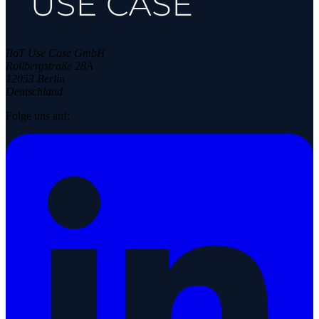
IIoT Use Case GmbH
Rollbergstraße 28A
12053 Berlin
Deutschland
Folge uns auf: