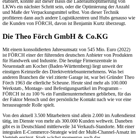
etabliert, könnte auf dieser Basis die Laderaumoptimierung von
LKWs ein nächster Schritt sein, oder die Optimierung der Anzahl
und Maße der Verpackungsmittel selbst. Von dieser Technik
profitieren dann auch andere Logistikzentren und Hubs genauso wie
die Kunden von FÖRCH, davon ist Benjamin Kurtz überzeugt.
Die Theo Förch GmbH & Co.KG
Mit einem konsolidierten Jahresumsatz von 545 Mio. Euro (2022)
ist FÖRCH einer der führenden deutschen Anbieter von Produkten
für Handwerk und Industrie. Die heutige Firmenzentrale in
Neuenstadt am Kocher (Baden-Württemberg) liegt unweit der
einstigen Keimzelle des Direktvertriebsunternehmens. Was bei
anderen Branchen die viel zitierte Garage ist, war bei Gründer Theo
Förch 1963 die elterliche Scheune. Heute sind mehr als 100.000
Werkstatt-, Montage- und Befestigungsartikel im Programm –
FÖRCH ist zu 100 % ein Familienunternehmen geblieben, für das
der Faktor Mensch und der persönliche Kontakt nach wie vor eine
herausragende Rolle spielt.
Von den aktuell 3.500 Mitarbeitern sind allein 2.000 im Außendienst
tätig, im Dienste von mehr als 300.000 Kunden weltweit. Daneben
gibt es in Deutschland mittlerweile 34 Verkaufs-Standorte. Mit einer
integralen E-Commerce-Strategie wird der Multi-Channel-Ansatz im
Vertrieb ergänzt. Stark wächst momentan auch das