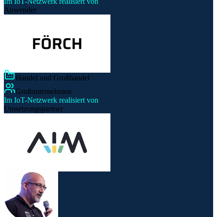
Im IoT-Netzwerk realisiert von
Anwender
Handel und Großhandel
Großunternehmen
Im IoT-Netzwerk realisiert von
Umsetzungspartner