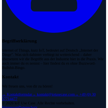
Begriffserklärung
Internet of Things, kurz IoT, bedeutet auf Deutsch „Internet der
Dinge". Was sich dahinter verbirgt ist weitreichend – daher
übersetzen wir die Begriffe aus der Industrie hier in die Praxis. Wie
auch immer du es nennst – hier findest du es ohne Buzzword-
Bullshit-Bingo.
Kontakt
Wir freuen uns, von dir zu hören!
→
Kontaktformular
→
kontakt@iotusecase.com
→
+49 (0) 30
57714477
©
2026
IoT Use Case.
Alle Rechte vorbehalten.
Impressum
Datenschutz