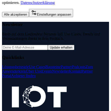
optimieren.
Datenschutzerklärung
Alle akzeptieren
Einstellungen anpassen
Newsletter
Bleib auf dem Laufenden: Neueste IoT Use Cases, Trends und
Veranstaltungen direkt in dein Postfach.
Update erhalten
Quicklinks
Lösungsbeispiele
Use Cases
Bausteine
Partner
Podcasts
Zum
Anwenderkreis
Über Uns
Events
Newsletter
Kontakt
Partner
Portal
Anbieter finden