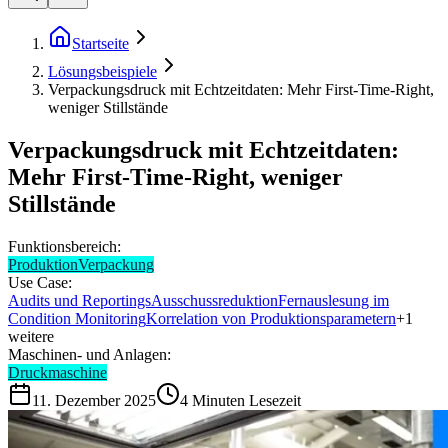
Startseite
Lösungsbeispiele
Verpackungsdruck mit Echtzeitdaten: Mehr First-Time-Right,
weniger Stillstände
Verpackungsdruck mit Echtzeitdaten:
Mehr First-Time-Right, weniger
Stillstände
Funktionsbereich:
Produktion
Verpackung
Use Case:
Audits und Reportings
Ausschussreduktion
Fernauslesung im
Condition Monitoring
Korrelation von Produktionsparametern
+
1
weitere
Maschinen- und Anlagen:
Druckmaschine
11. Dezember 2025
4
Minuten Lesezeit