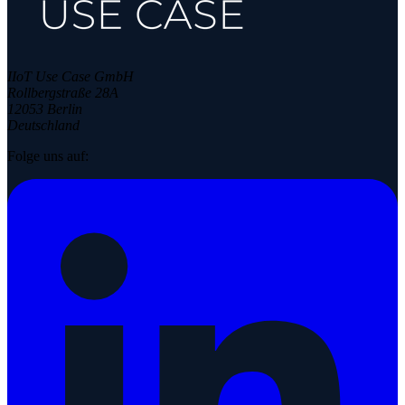
IIoT Use Case GmbH
Rollbergstraße 28A
12053 Berlin
Deutschland
Folge uns auf: