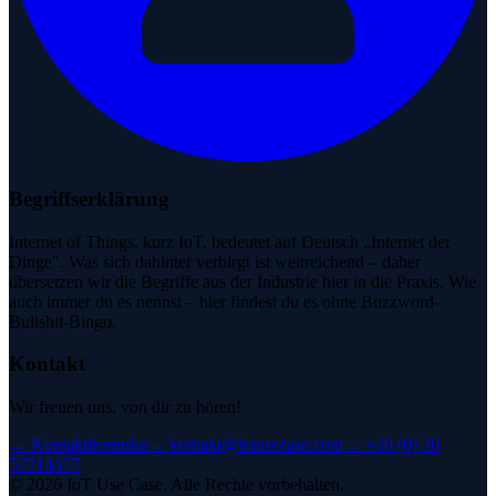
Begriffserklärung
Internet of Things, kurz IoT, bedeutet auf Deutsch „Internet der
Dinge". Was sich dahinter verbirgt ist weitreichend – daher
übersetzen wir die Begriffe aus der Industrie hier in die Praxis. Wie
auch immer du es nennst – hier findest du es ohne Buzzword-
Bullshit-Bingo.
Kontakt
Wir freuen uns, von dir zu hören!
→
Kontaktformular
→
kontakt@iotusecase.com
→
+49 (0) 30
57714477
©
2026
IoT Use Case.
Alle Rechte vorbehalten.