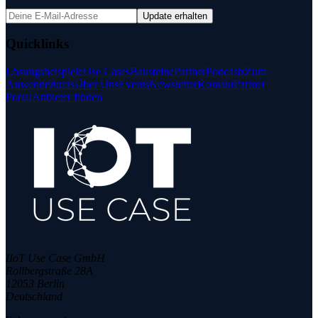
Update erhalten
Quicklinks
Lösungsbeispiele
Use Cases
Bausteine
Partner
Podcasts
Zum
Anwenderkreis
Über Uns
Events
Newsletter
Kontakt
Partner
Portal
Anbieter finden
IIoT Use Case GmbH
Rollbergstraße 28A
12053 Berlin
Deutschland