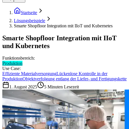
Startseite
Lösungsbeispiele
Smarte Shopfloor Integration mit IIoT und Kubernetes
Smarte Shopfloor Integration mit IIoT
und Kubernetes
Funktionsbereich:
Produktion
Use Case:
Effiziente Materialversorgung
Lückenlose Kontrolle in der
Produktion
Objektverfolgung entlang der Liefer- und Fertigungskette
1. August 2025
5
Minuten Lesezeit