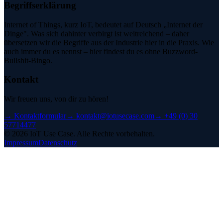
Begriffserklärung
Internet of Things, kurz IoT, bedeutet auf Deutsch „Internet der
Dinge". Was sich dahinter verbirgt ist weitreichend – daher
übersetzen wir die Begriffe aus der Industrie hier in die Praxis. Wie
auch immer du es nennst – hier findest du es ohne Buzzword-
Bullshit-Bingo.
Kontakt
Wir freuen uns, von dir zu hören!
→
Kontaktformular
→
kontakt@iotusecase.com
→
+49 (0) 30
57714477
©
2026
IoT Use Case.
Alle Rechte vorbehalten.
Impressum
Datenschutz