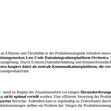
an Effizienz und Flexibilität in der Produktionslogistik erfordern inn
eistungsstarken Low-Code Datenintegrationsplattform Orchestra
.
onsumgebung. Durch Echtzeit-Datenübermittlung und benutzerfreundlic
stra fungiert dabei als zentrale Kommunikationsplattform, die ve
esamtproduktivität.
N
stand zu Beginn der Zusammenarbeit vor einigen
Herausforderung
ung
nicht optimal verteilt
wurden. Eine effiziente Steuerung der Produk
sparenz
herrschte. Außerdem kam es regelmäßig zu Zeitverlusten durch
roduktionsmengen stellten ein Problem dar: Stiegen die Produktionsmeng