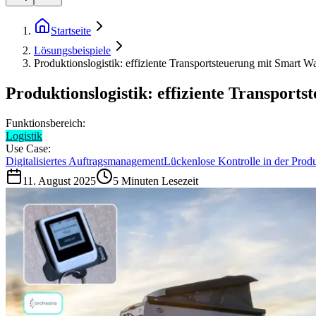
Startseite
Lösungsbeispiele
Produktionslogistik: effiziente Transportsteuerung mit Smar
Produktionslogistik: effiziente Transpo
Funktionsbereich:
Logistik
Use Case:
Digitalisiertes Auftragsmanagement
Lückenlose Kontrolle in der Prod
11. August 2025
5
Minuten Lesezeit