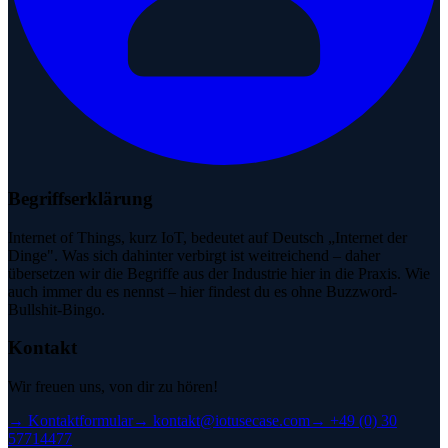
Begriffserklärung
Internet of Things, kurz IoT, bedeutet auf Deutsch „Internet der
Dinge". Was sich dahinter verbirgt ist weitreichend – daher
übersetzen wir die Begriffe aus der Industrie hier in die Praxis. Wie
auch immer du es nennst – hier findest du es ohne Buzzword-
Bullshit-Bingo.
Kontakt
Wir freuen uns, von dir zu hören!
→
Kontaktformular
→
kontakt@iotusecase.com
→
+49 (0) 30
57714477