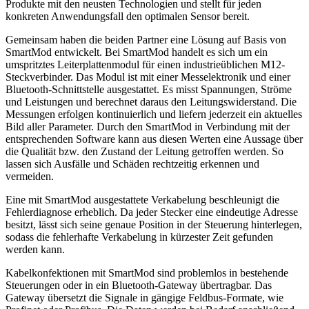
Produkte mit den neusten Technologien und stellt für jeden
konkreten Anwendungsfall den optimalen Sensor bereit.
Gemeinsam haben die beiden Partner eine Lösung auf Basis von
SmartMod entwickelt. Bei SmartMod handelt es sich um ein
umspritztes Leiterplattenmodul für einen industrieüblichen M12-
Steckverbinder. Das Modul ist mit einer Messelektronik und einer
Bluetooth-Schnittstelle ausgestattet. Es misst Spannungen, Ströme
und Leistungen und berechnet daraus den Leitungswiderstand. Die
Messungen erfolgen kontinuierlich und liefern jederzeit ein aktuelles
Bild aller Parameter. Durch den SmartMod in Verbindung mit der
entsprechenden Software kann aus diesen Werten eine Aussage über
die Qualität bzw. den Zustand der Leitung getroffen werden. So
lassen sich Ausfälle und Schäden rechtzeitig erkennen und
vermeiden.
Eine mit SmartMod ausgestattete Verkabelung beschleunigt die
Fehlerdiagnose erheblich. Da jeder Stecker eine eindeutige Adresse
besitzt, lässt sich seine genaue Position in der Steuerung hinterlegen,
sodass die fehlerhafte Verkabelung in kürzester Zeit gefunden
werden kann.
Kabelkonfektionen mit SmartMod sind problemlos in bestehende
Steuerungen oder in ein Bluetooth-Gateway übertragbar. Das
Gateway übersetzt die Signale in gängige Feldbus-Formate, wie