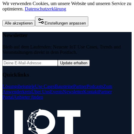
Wir verwenden Cookies, um unsere Website und unseren Service zu
optimieren.
Datenschutzerklärung
Alle akzeptieren
Einstellungen anpassen
Newsletter
Bleib auf dem Laufenden: Neueste IoT Use Cases, Trends und
Veranstaltungen direkt in dein Postfach.
Update erhalten
Quicklinks
Lösungsbeispiele
Use Cases
Bausteine
Partner
Podcasts
Zum
Anwenderkreis
Über Uns
Events
Newsletter
Kontakt
Partner
Portal
Anbieter finden