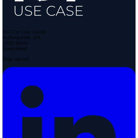
IIoT Use Case GmbH
Rollbergstraße 28A
12053 Berlin
Deutschland
Folge uns auf: