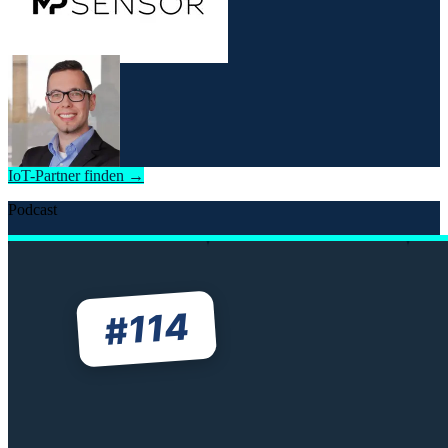
IoT-Partner finden →
Podcast
114
#