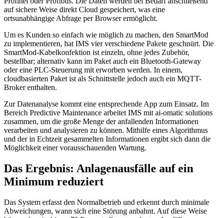
Profinet oder Profibus. Die Daten werden bei Bedarf anschließend
auf sichere Weise direkt Cloud gespeichert, was eine
ortsunabhängige Abfrage per Browser ermöglicht.
Um es Kunden so einfach wie möglich zu machen, den SmartMod
zu implementieren, hat IMS vier verschiedene Pakete geschnürt. Die
SmartMod-Kabelkonfektion ist einzeln, ohne jedes Zubehör,
bestellbar; alternativ kann im Paket auch ein Bluetooth-Gateway
oder eine PLC-Steuerung mit erworben werden. In einem,
cloudbasierten Paket ist als Schnittstelle jedoch auch ein MQTT-
Broker enthalten.
Zur Datenanalyse kommt eine entsprechende App zum Einsatz. Im
Bereich Predictive Maintenance arbeitet IMS mit ai-omatic solutions
zusammen, um die große Menge der anfallenden Informationen
verarbeiten und analysieren zu können. Mithilfe eines Algorithmus
und der in Echtzeit gesammelten Informationen ergibt sich dann die
Möglichkeit einer vorausschauenden Wartung.
Das Ergebnis: Anlagenausfälle auf ein
Minimum reduziert
Das System erfasst den Normalbetrieb und erkennt durch minimale
Abweichungen, wann sich eine Störung anbahnt. Auf diese Weise