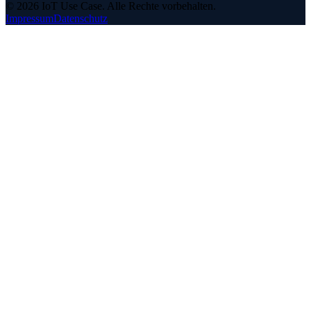
©
2026
IoT Use Case.
Alle Rechte vorbehalten.
Impressum
Datenschutz