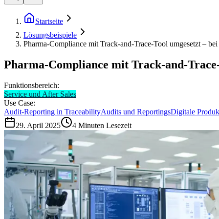
Startseite
Lösungsbeispiele
Pharma-Compliance mit Track-and-Trace-Tool umgesetzt – be
Pharma-Compliance mit Track-and-Trace-
Funktionsbereich:
Service und After Sales
Use Case:
Audit-Reporting in Traceability
Audits und Reportings
Digitale Produk
29. April 2025
4
Minuten Lesezeit