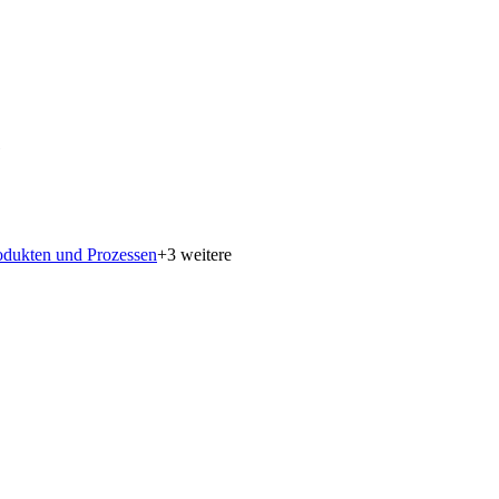
e
odukten und Prozessen
+
3
weitere