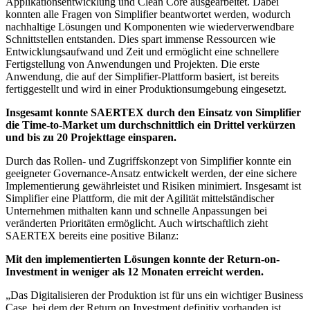
Applikationsentwicklung und Clean Core ausgearbeitet. Dabei
konnten alle Fragen von Simplifier beantwortet werden, wodurch
nachhaltige Lösungen und Komponenten wie wiederverwendbare
Schnittstellen entstanden. Dies spart immense Ressourcen wie
Entwicklungsaufwand und Zeit und ermöglicht eine schnellere
Fertigstellung von Anwendungen und Projekten. Die erste
Anwendung, die auf der Simplifier-Plattform basiert, ist bereits
fertiggestellt und wird in einer Produktionsumgebung eingesetzt.
Insgesamt konnte SAERTEX durch den Einsatz von Simplifier
die Time-to-Market um durchschnittlich ein Drittel verkürzen
und bis zu 20 Projekttage einsparen.
Durch das Rollen- und Zugriffskonzept von Simplifier konnte ein
geeigneter Governance-Ansatz entwickelt werden, der eine sichere
Implementierung gewährleistet und Risiken minimiert. Insgesamt ist
Simplifier eine Plattform, die mit der Agilität mittelständischer
Unternehmen mithalten kann und schnelle Anpassungen bei
veränderten Prioritäten ermöglicht. Auch wirtschaftlich zieht
SAERTEX bereits eine positive Bilanz:
Mit den implementierten Lösungen konnte der Return-on-
Investment in weniger als 12 Monaten erreicht werden.
„
Das Digitalisieren der Produktion ist für uns ein wichtiger Business
Case, bei dem der Return on Investment definitiv vorhanden ist.