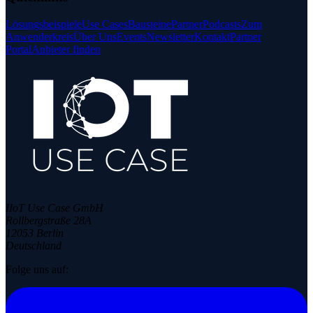
Lösungsbeispiele
Use Cases
Bausteine
Partner
Podcasts
Zum
Anwenderkreis
Über Uns
Events
Newsletter
Kontakt
Partner
Portal
Anbieter finden
IIoT Use Case GmbH
Rollbergstraße 28A
12053 Berlin
Deutschland
Folge uns auf: