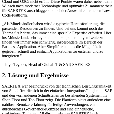
Cloud und O365 nicht erfüllt. Diese Punkte waren daher neben dem
Wunsch nach moderner Technologie und optimaler Zusammenarbeit
für SAERTEX ausschlaggebend bei der Auswahl einer neuen Low-
Code-Plattform.
„
Als Mittelständler haben wir die typische Herausforderung, die
passenden Ressourcen zu finden. Und bei uns kommt noch das
Thema SAP dazu, das immer eine spezielle Expertise erfordert. Hier
ins Münsterland, sehr regional und lokal, die richtigen Leute zu
finden war immer sehr schwierig, insbesondere im Bereich der
Business Application. Aber Simplifier hat uns die Möglichkeit
gegeben, schnell und einfach Applikationen zu erstellen und zu
integrieren.
"
–
Ingo Tegeder
, Head of Global IT & SAP, SAERTEX
2. Lösung und Ergebnisse
SAERTEX war beeindruckt von der technischen Leistungsfähigkeit
von Simplifier, die sich in der einfachen Integrationsfähigkeit in SAP
und den vorhandenen Schnittstellen zu bestehenden Systemen im
Shop Floor und Top Floor zeigt. Die Plattform bietet außerdem eine
nahtlose Benutzererfahrung für fertige Anwendungen, ein
durchdachtes Governance-Konzept und eine einheitliche,
strukturierte Toolkette. All dies wurde von SAERTEX hoch