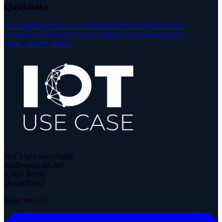
Quicklinks
Lösungsbeispiele
Use Cases
Bausteine
Partner
Podcasts
Zum
Anwenderkreis
Über Uns
Events
Newsletter
Kontakt
Partner
Portal
Anbieter finden
IIoT Use Case GmbH
Rollbergstraße 28A
12053 Berlin
Deutschland
Folge uns auf: