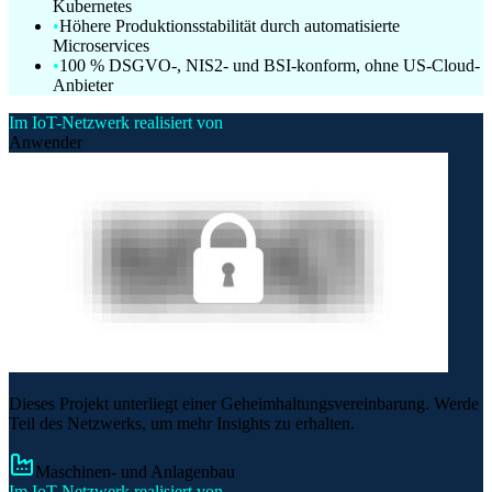
Kubernetes
•
Höhere Produktionsstabilität durch automatisierte
Microservices
•
100 % DSGVO-, NIS2- und BSI-konform, ohne US-Cloud-
Anbieter
Im IoT-Netzwerk realisiert von
Anwender
Dieses Projekt unterliegt einer Geheimhaltungsvereinbarung. Werde
Teil des Netzwerks, um mehr Insights zu erhalten.
Maschinen- und Anlagenbau
Im IoT-Netzwerk realisiert von