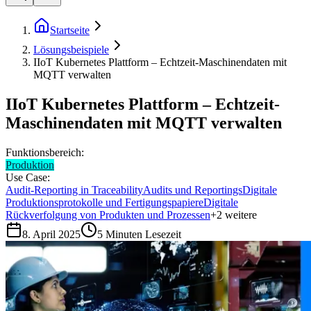
Startseite
Lösungsbeispiele
IIoT Kubernetes Plattform – Echtzeit-Maschinendaten mit
MQTT verwalten
IIoT Kubernetes Plattform – Echtzeit-
Maschinendaten mit MQTT verwalten
Funktionsbereich:
Produktion
Use Case:
Audit-Reporting in Traceability
Audits und Reportings
Digitale
Produktionsprotokolle und Fertigungspapiere
Digitale
Rückverfolgung von Produkten und Prozessen
+
2
weitere
8. April 2025
5
Minuten Lesezeit