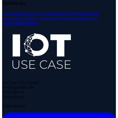
Quicklinks
Lösungsbeispiele
Use Cases
Bausteine
Partner
Podcasts
Zum
Anwenderkreis
Über Uns
Events
Newsletter
Kontakt
Partner
Portal
Anbieter finden
IIoT Use Case GmbH
Rollbergstraße 28A
12053 Berlin
Deutschland
Folge uns auf: