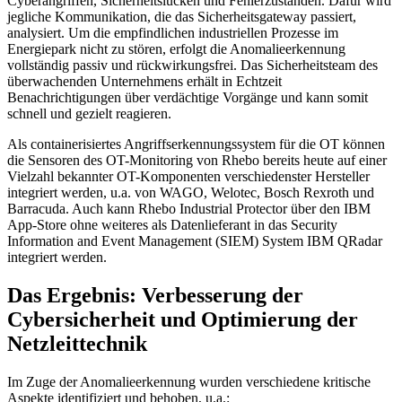
Cyberangriffen, Sicherheitslücken und Fehlerzuständen. Dafür wird
jegliche Kommunikation, die das Sicherheitsgateway passiert,
analysiert. Um die empfindlichen industriellen Prozesse im
Energiepark nicht zu stören, erfolgt die Anomalieerkennung
vollständig passiv und rückwirkungsfrei. Das Sicherheitsteam des
überwachenden Unternehmens erhält in Echtzeit
Benachrichtigungen über verdächtige Vorgänge und kann somit
schnell und gezielt reagieren.
Als containerisiertes Angriffserkennungssystem für die OT können
die Sensoren des OT-Monitoring von Rhebo bereits heute auf einer
Vielzahl bekannter OT-Komponenten verschiedenster Hersteller
integriert werden, u.a. von WAGO, Welotec, Bosch Rexroth und
Barracuda. Auch kann Rhebo Industrial Protector über den IBM
App-Store ohne weiteres als Datenlieferant in das Security
Information and Event Management (SIEM) System IBM QRadar
integriert werden.
Das Ergebnis: Verbesserung der
Cybersicherheit und Optimierung der
Netzleittechnik
Im Zuge der Anomalieerkennung wurden verschiedene kritische
Aspekte identifiziert und behoben, u.a.: