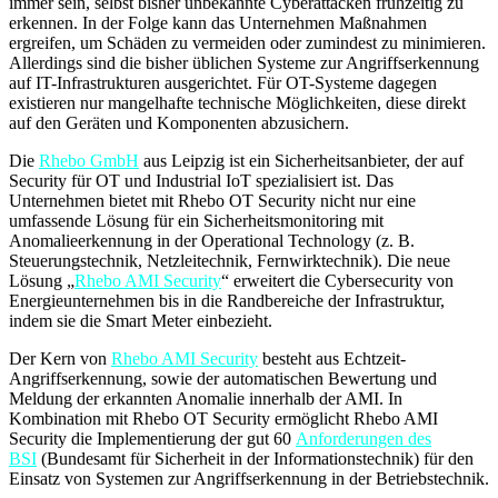
immer sein, selbst bisher unbekannte Cyberattacken frühzeitig zu
erkennen. In der Folge kann das Unternehmen Maßnahmen
ergreifen, um Schäden zu vermeiden oder zumindest zu minimieren.
Allerdings sind die bisher üblichen Systeme zur Angriffserkennung
auf IT-Infrastrukturen ausgerichtet. Für OT-Systeme dagegen
existieren nur mangelhafte technische Möglichkeiten, diese direkt
auf den Geräten und Komponenten abzusichern.
Die
Rhebo GmbH
aus Leipzig ist ein Sicherheitsanbieter, der auf
Security für OT und Industrial IoT spezialisiert ist. Das
Unternehmen bietet mit Rhebo OT Security nicht nur eine
umfassende Lösung für ein Sicherheitsmonitoring mit
Anomalieerkennung in der Operational Technology (z. B.
Steuerungstechnik, Netzleitechnik, Fernwirktechnik). Die neue
Lösung „
Rhebo AMI Security
“ erweitert die Cybersecurity von
Energieunternehmen bis in die Randbereiche der Infrastruktur,
indem sie die Smart Meter einbezieht.
Der Kern von
Rhebo AMI Security
besteht aus Echtzeit-
Angriffserkennung, sowie der automatischen Bewertung und
Meldung der erkannten Anomalie innerhalb der AMI. In
Kombination mit Rhebo OT Security ermöglicht Rhebo AMI
Security die Implementierung der gut 60
Anforderungen des
BSI
(Bundesamt für Sicherheit in der Informationstechnik) für den
Einsatz von Systemen zur Angriffserkennung in der Betriebstechnik.