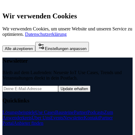
Wir verwenden Cookies
Wir verwenden Cookies, um unsere Website und unseren Service zu
optimieren.
Datenschutzerklärung
Alle akzeptieren
Einstellungen anpassen
Newsletter
Bleib auf dem Laufenden: Neueste IoT Use Cases, Trends und
Veranstaltungen direkt in dein Postfach.
Update erhalten
Quicklinks
Lösungsbeispiele
Use Cases
Bausteine
Partner
Podcasts
Zum
Anwenderkreis
Über Uns
Events
Newsletter
Kontakt
Partner
Portal
Anbieter finden