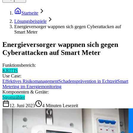
Startseite
Lösungsbeispiele
Energieversorger wappnen sich gegen Cyberattacken auf
Smart Meter
Energieversorger wappnen sich gegen
Cyberattacken auf Smart Meter
Funktionsbereich:
KRITIS
Use Case:
Effektives Risikomanagement
Schadensprävention in Echtzeit
Smart
Metering im Energiemonitoring
Komponenten & Geräte:
Stromzähler
12. Juni 2023
4
Minuten Lesezeit