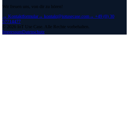
Wir freuen uns, von dir zu hören!
→
Kontaktformular
→
kontakt@iotusecase.com
→
+49 (0) 30
57714477
©
2026
IoT Use Case.
Alle Rechte vorbehalten.
Impressum
Datenschutz