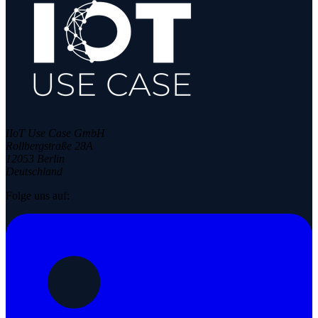
IIoT Use Case GmbH
Rollbergstraße 28A
12053 Berlin
Deutschland
Folge uns auf: