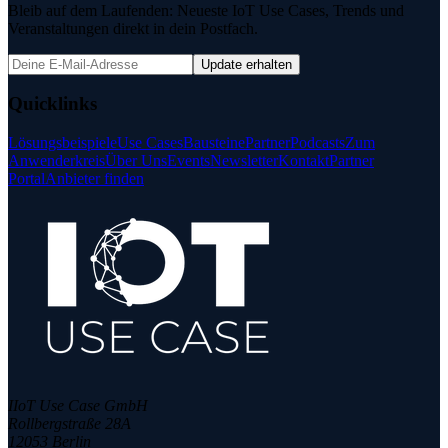
Bleib auf dem Laufenden: Neueste IoT Use Cases, Trends und
Veranstaltungen direkt in dein Postfach.
Update erhalten
Quicklinks
Lösungsbeispiele
Use Cases
Bausteine
Partner
Podcasts
Zum
Anwenderkreis
Über Uns
Events
Newsletter
Kontakt
Partner
Portal
Anbieter finden
IIoT Use Case GmbH
Rollbergstraße 28A
12053 Berlin