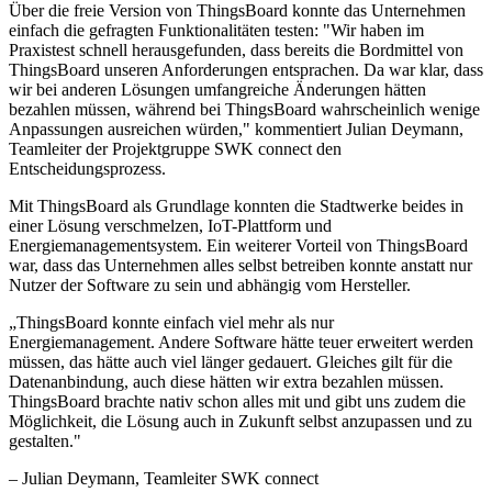
Über die freie Version von ThingsBoard konnte das Unternehmen
einfach die gefragten Funktionalitäten testen: "Wir haben im
Praxistest schnell herausgefunden, dass bereits die Bordmittel von
ThingsBoard unseren Anforderungen entsprachen. Da war klar, dass
wir bei anderen Lösungen umfangreiche Änderungen hätten
bezahlen müssen, während bei ThingsBoard wahrscheinlich wenige
Anpassungen ausreichen würden," kommentiert Julian Deymann,
Teamleiter der Projektgruppe SWK connect den
Entscheidungsprozess.
Mit ThingsBoard als Grundlage konnten die Stadtwerke beides in
einer Lösung verschmelzen, IoT-Plattform und
Energiemanagementsystem. Ein weiterer Vorteil von ThingsBoard
war, dass das Unternehmen alles selbst betreiben konnte anstatt nur
Nutzer der Software zu sein und abhängig vom Hersteller.
„
ThingsBoard konnte einfach viel mehr als nur
Energiemanagement. Andere Software hätte teuer erweitert werden
müssen, das hätte auch viel länger gedauert. Gleiches gilt für die
Datenanbindung, auch diese hätten wir extra bezahlen müssen.
ThingsBoard brachte nativ schon alles mit und gibt uns zudem die
Möglichkeit, die Lösung auch in Zukunft selbst anzupassen und zu
gestalten.
"
–
Julian Deymann
, Teamleiter SWK connect