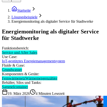
Startseite
Lösungsbeispiele
Energiemonitoring als digitaler Service für Stadtwerke
Energiemonitoring als digitaler Service
für Stadtwerke
Funktionsbereich:
Service und After Sales
Use Case:
IoT-gestütztes Energiemanagementsystem
Fluide & Gase:
Grundwasser
Komponenten & Geräte:
Fernwärmenetz
Wärmemengenzähler
Behälter, Silos und Tanks:
Sammelcontainer
19. März 2026
4
Minuten Lesezeit