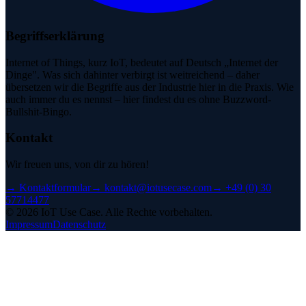
Begriffserklärung
Internet of Things, kurz IoT, bedeutet auf Deutsch „Internet der
Dinge". Was sich dahinter verbirgt ist weitreichend – daher
übersetzen wir die Begriffe aus der Industrie hier in die Praxis. Wie
auch immer du es nennst – hier findest du es ohne Buzzword-
Bullshit-Bingo.
Kontakt
Wir freuen uns, von dir zu hören!
→
Kontaktformular
→
kontakt@iotusecase.com
→
+49 (0) 30
57714477
©
2026
IoT Use Case.
Alle Rechte vorbehalten.
Impressum
Datenschutz