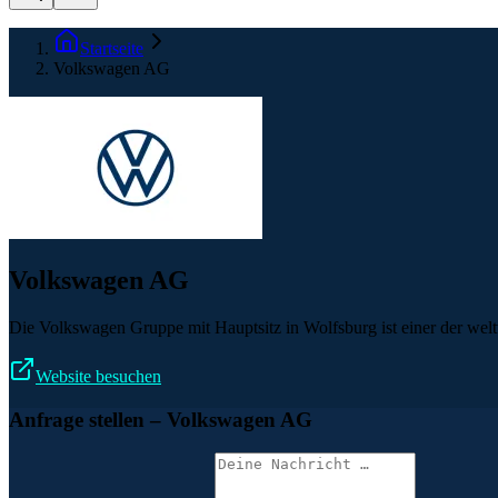
Startseite
Volkswagen AG
Volkswagen AG
Die Volkswagen Gruppe mit Hauptsitz in Wolfsburg ist einer der wel
Website besuchen
Anfrage stellen
– Volkswagen AG