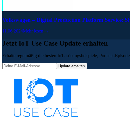
Volkswagen – Digital Production Platform Service: 
11.06.2024
Mehr lesen →
Jetzt IoT Use Case Update erhalten
Erhalte regelmäßig die besten IoT-Lösungsbeispiele, Podcast-Episoden
Update erhalten