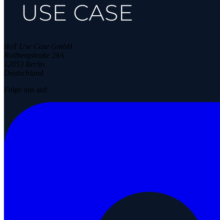
IIoT Use Case GmbH
Rollbergstraße 28A
12053 Berlin
Deutschland
Folge uns auf: