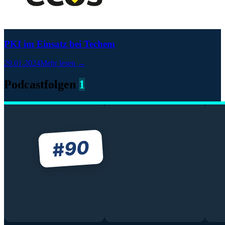
PKI im Einsatz bei Techem
29.01.2024
Mehr lesen →
Podcastfolgen
1
90
#