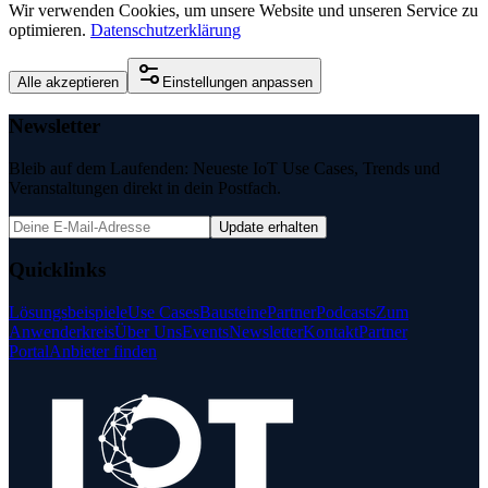
Wir verwenden Cookies, um unsere Website und unseren Service zu
optimieren.
Datenschutzerklärung
Alle akzeptieren
Einstellungen anpassen
Newsletter
Bleib auf dem Laufenden: Neueste IoT Use Cases, Trends und
Veranstaltungen direkt in dein Postfach.
Update erhalten
Quicklinks
Lösungsbeispiele
Use Cases
Bausteine
Partner
Podcasts
Zum
Anwenderkreis
Über Uns
Events
Newsletter
Kontakt
Partner
Portal
Anbieter finden