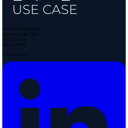
IIoT Use Case GmbH
Rollbergstraße 28A
12053 Berlin
Deutschland
Folge uns auf: