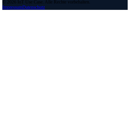
©
2026
IoT Use Case.
Alle Rechte vorbehalten.
Impressum
Datenschutz