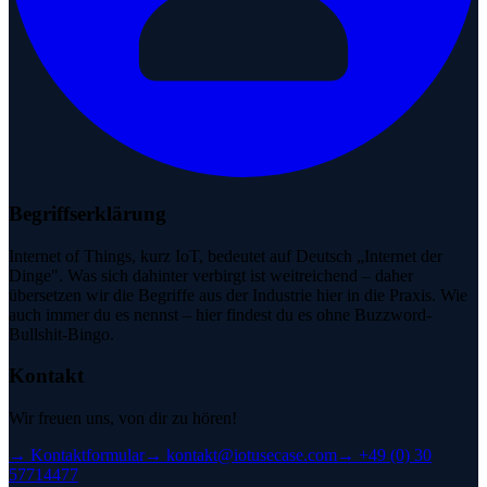
Begriffserklärung
Internet of Things, kurz IoT, bedeutet auf Deutsch „Internet der
Dinge". Was sich dahinter verbirgt ist weitreichend – daher
übersetzen wir die Begriffe aus der Industrie hier in die Praxis. Wie
auch immer du es nennst – hier findest du es ohne Buzzword-
Bullshit-Bingo.
Kontakt
Wir freuen uns, von dir zu hören!
→
Kontaktformular
→
kontakt@iotusecase.com
→
+49 (0) 30
57714477