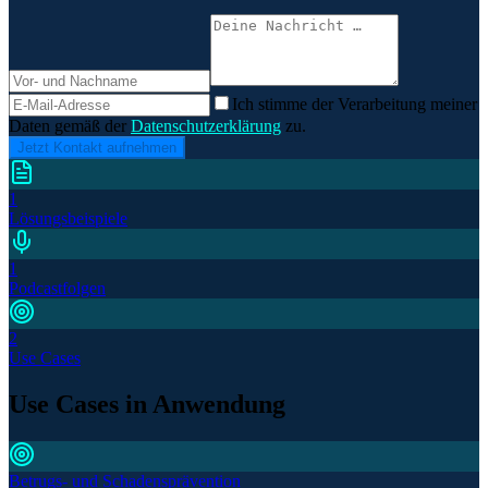
Ich stimme der Verarbeitung meiner
Daten gemäß der
Datenschutzerklärung
zu.
Jetzt Kontakt aufnehmen
1
Lösungsbeispiele
1
Podcastfolgen
2
Use Cases
Use Cases in Anwendung
Betrugs- und Schadensprävention