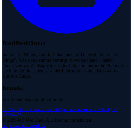
Begriffserklärung
Internet of Things, kurz IoT, bedeutet auf Deutsch „Internet der
Dinge". Was sich dahinter verbirgt ist weitreichend – daher
übersetzen wir die Begriffe aus der Industrie hier in die Praxis. Wie
auch immer du es nennst – hier findest du es ohne Buzzword-
Bullshit-Bingo.
Kontakt
Wir freuen uns, von dir zu hören!
→
Kontaktformular
→
kontakt@iotusecase.com
→
+49 (0) 30
57714477
©
2026
IoT Use Case.
Alle Rechte vorbehalten.
Impressum
Datenschutz