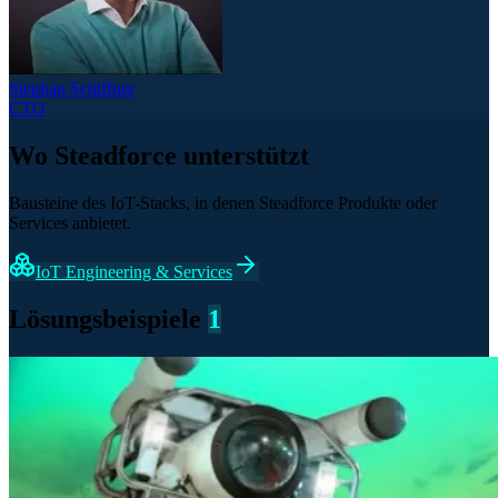
Stephan Schiffner
CTO
Wo Steadforce unterstützt
Bausteine des IoT-Stacks, in denen Steadforce Produkte oder
Services anbietet.
IoT Engineering & Services
Lösungsbeispiele
1