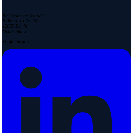
IIoT Use Case GmbH
Rollbergstraße 28A
12053 Berlin
Deutschland
Folge uns auf: