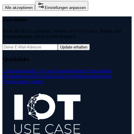
Alle akzeptieren
Einstellungen anpassen
Newsletter
Bleib auf dem Laufenden: Neueste IoT Use Cases, Trends und
Veranstaltungen direkt in dein Postfach.
Update erhalten
Quicklinks
Lösungsbeispiele
Use Cases
Bausteine
Partner
Podcasts
Zum
Anwenderkreis
Über Uns
Events
Newsletter
Kontakt
Partner
Portal
Anbieter finden