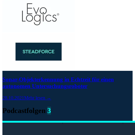
Sonar-Objekterkennung in Echtzeit für einen
autonomen Untersuchungsroboter
28.10.2021
Mehr lesen →
Podcastfolgen
3