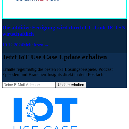
Die additive Fertigung wird durch CC-Link IE TSN
wirtschaftlich
19.12.2024
Mehr lesen →
Jetzt IoT Use Case Update erhalten
Erhalte regelmäßig die besten IoT-Lösungsbeispiele, Podcast-
Episoden und Branchen-Insights direkt in dein Postfach.
Update erhalten