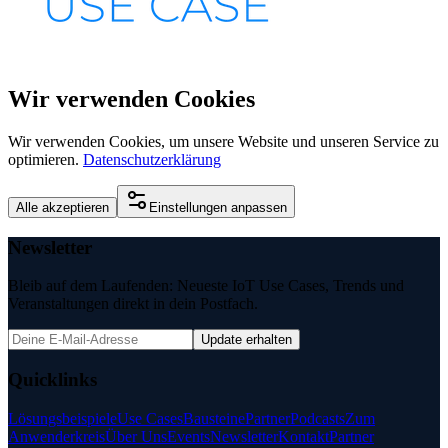
Wir verwenden Cookies
Wir verwenden Cookies, um unsere Website und unseren Service zu
optimieren.
Datenschutzerklärung
Alle akzeptieren
Einstellungen anpassen
Newsletter
Bleib auf dem Laufenden: Neueste IoT Use Cases, Trends und
Veranstaltungen direkt in dein Postfach.
Update erhalten
Quicklinks
Lösungsbeispiele
Use Cases
Bausteine
Partner
Podcasts
Zum
Anwenderkreis
Über Uns
Events
Newsletter
Kontakt
Partner