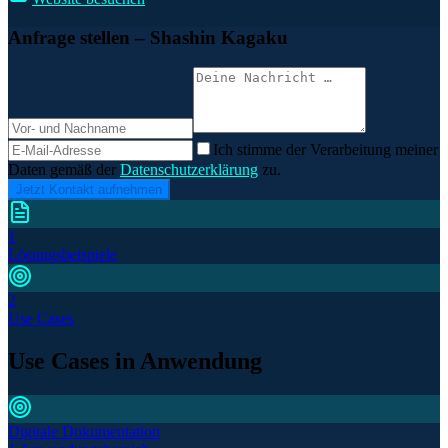
Anfrage stellen
– Shashin Kagaku
Ich stimme der Verarbeitung meiner
Daten gemäß der
Datenschutzerklärung
zu.
Jetzt Kontakt aufnehmen
1
Lösungsbeispiele
2
Use Cases
Use Cases in Anwendung
Digitale Dokumentation