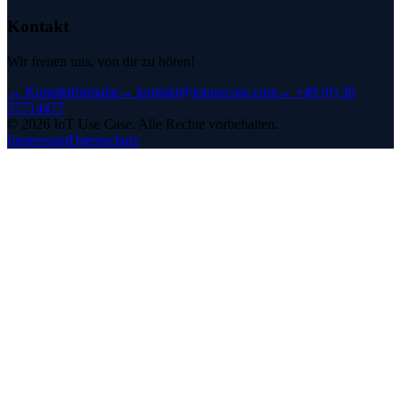
Kontakt
Wir freuen uns, von dir zu hören!
→
Kontaktformular
→
kontakt@iotusecase.com
→
+49 (0) 30
57714477
©
2026
IoT Use Case.
Alle Rechte vorbehalten.
Impressum
Datenschutz