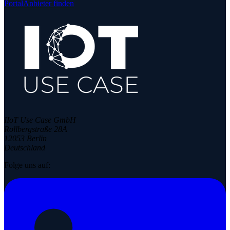
Portal
Anbieter finden
IIoT Use Case GmbH
Rollbergstraße 28A
12053 Berlin
Deutschland
Folge uns auf: