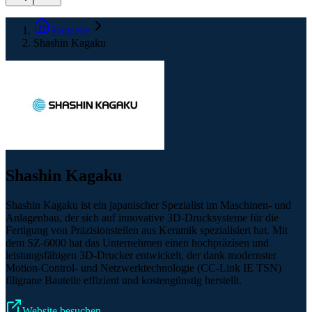
Startseite
Shashin Kagaku
Shashin Kagaku
Shashin Kagaku ist ein japanischer Spezialist im Maschinen- und
Anlagenbau, der sich auf innovative 3D-Drucksysteme für die
Fertigung von Präzisionsteilen aus Keramik spezialisiert hat. Mit
dem SZ-6000 hat das Unternehmen einen hochpräzisen und
leistungsfähigen 3D-Drucker entwickelt, der dank modernster
Motion-Control- und Netzwerktechnologie (CC-Link IE TSN)
filigrane Bauteile effizient und kostengünstig herstellt.
Website besuchen