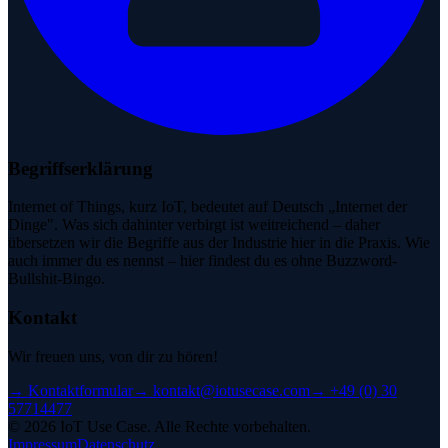
Begriffserklärung
Internet of Things, kurz IoT, bedeutet auf Deutsch „Internet der
Dinge". Was sich dahinter verbirgt ist weitreichend – daher
übersetzen wir die Begriffe aus der Industrie hier in die Praxis. Wie
auch immer du es nennst – hier findest du es ohne Buzzword-
Bullshit-Bingo.
Kontakt
Wir freuen uns, von dir zu hören!
→
Kontaktformular
→
kontakt@iotusecase.com
→
+49 (0) 30
57714477
©
2026
IoT Use Case.
Alle Rechte vorbehalten.
Impressum
Datenschutz