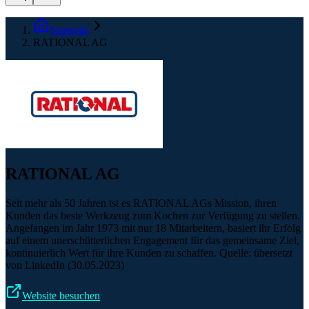
Startseite
RATIONAL AG
RATIONAL AG
Seit mehr als 50 Jahren ist es RATIONAL AGs Mission, ihren
Kunden das beste Werkzeug zum Kochen zur Verfügung zu stellen.
Angefangen im Jahr 1973 mit nur 18 Mitarbeitern, basiert ihr Erfolg
auf einem unerschütterlichen Engagement für das gemeinsame Ziel,
kontinuierlich Wert für ihre Kunden zu schaffen. Quelle: übersetzt
von LinkedIn (30.05.2023)
Website besuchen