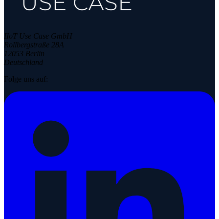
IIoT Use Case GmbH
Rollbergstraße 28A
12053 Berlin
Deutschland
Folge uns auf: