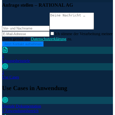
Anfrage stellen
– RATIONAL AG
Ich stimme der Verarbeitung meiner
Daten gemäß der
Datenschutzerklärung
zu.
Jetzt Kontakt aufnehmen
1
Lösungsbeispiele
2
Use Cases
Use Cases in Anwendung
Digitale Dokumentation
1 Anwendungsbereich