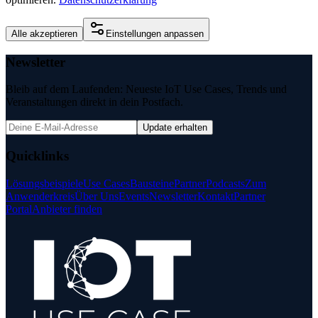
Alle akzeptieren
Einstellungen anpassen
Newsletter
Bleib auf dem Laufenden: Neueste IoT Use Cases, Trends und
Veranstaltungen direkt in dein Postfach.
Update erhalten
Quicklinks
Lösungsbeispiele
Use Cases
Bausteine
Partner
Podcasts
Zum
Anwenderkreis
Über Uns
Events
Newsletter
Kontakt
Partner
Portal
Anbieter finden