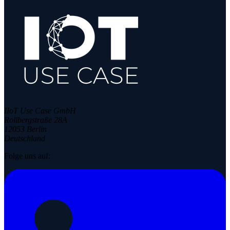
IIoT Use Case GmbH
Rollbergstraße 28A
12053 Berlin
Deutschland
Folge uns auf: