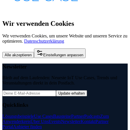
Wir verwenden Cookies
Wir verwenden Cookies, um unsere Website und unseren Service zu
optimieren.
Datenschutzerklärung
Alle akzeptieren
Einstellungen anpassen
Newsletter
Bleib auf dem Laufenden: Neueste IoT Use Cases, Trends und
Veranstaltungen direkt in dein Postfach.
Update erhalten
Quicklinks
Lösungsbeispiele
Use Cases
Bausteine
Partner
Podcasts
Zum
Anwenderkreis
Über Uns
Events
Newsletter
Kontakt
Partner
Portal
Anbieter finden