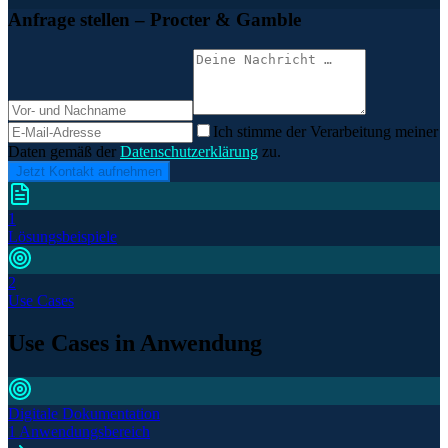
Anfrage stellen
– Procter & Gamble
Ich stimme der Verarbeitung meiner
Daten gemäß der
Datenschutzerklärung
zu.
Jetzt Kontakt aufnehmen
1
Lösungsbeispiele
2
Use Cases
Use Cases in Anwendung
Digitale Dokumentation
1 Anwendungsbereich