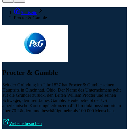
Startseite
Procter & Gamble
Procter & Gamble
Seit der Gründung im Jahr 1837 hat Procter & Gamble seinen
Hauptsitz in Cincinnati, Ohio. Der Name des Unternehmens geht
auf die Gründer zurück, den Briten William Procter und seinen
Schwager, den Iren James Gamble. Heute betreibt der US-
amerikanische Konsumgüterkonzern 450 Produktionsstandorte in
über 70 Ländern und beschäftigt mehr als 100.000 Menschen.
Website besuchen