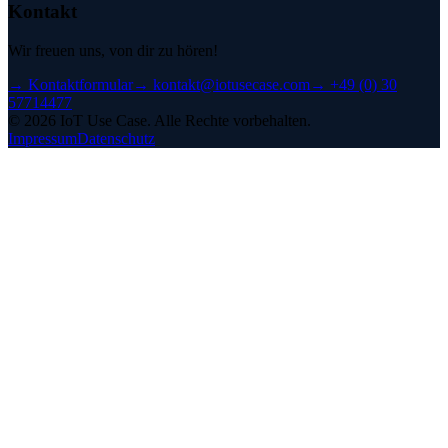
Kontakt
Wir freuen uns, von dir zu hören!
→
Kontaktformular
→
kontakt@iotusecase.com
→
+49 (0) 30
57714477
©
2026
IoT Use Case.
Alle Rechte vorbehalten.
Impressum
Datenschutz