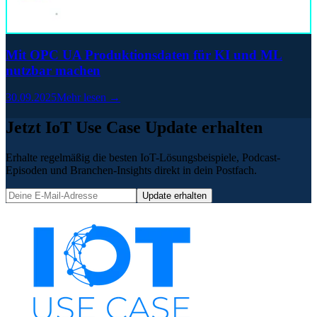
Mit OPC UA Produktionsdaten für KI und ML
nutzbar machen
30.09.2025
Mehr lesen →
Jetzt IoT Use Case Update erhalten
Erhalte regelmäßig die besten IoT-Lösungsbeispiele, Podcast-
Episoden und Branchen-Insights direkt in dein Postfach.
Update erhalten