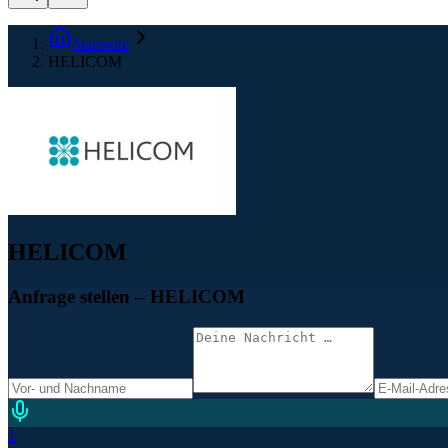
Startseite
HELICOM
HELICOM
Anfrage stellen
– HELICOM
1