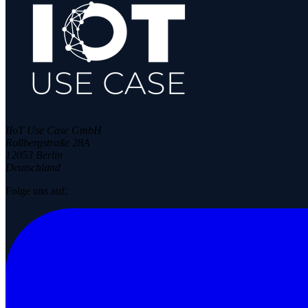
IIoT Use Case GmbH
Rollbergstraße 28A
12053 Berlin
Deutschland
Folge uns auf: