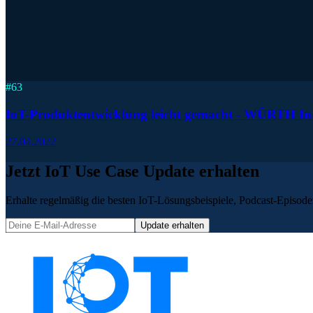
#
63
IoT-Produktentwicklung leicht gemacht - WÜRTH Indu
27.04.2022
Jetzt IoT Use Case Update erhalten
Erhalte regelmäßig die besten IoT-Lösungsbeispiele, Podcast-Episoden
Update erhalten