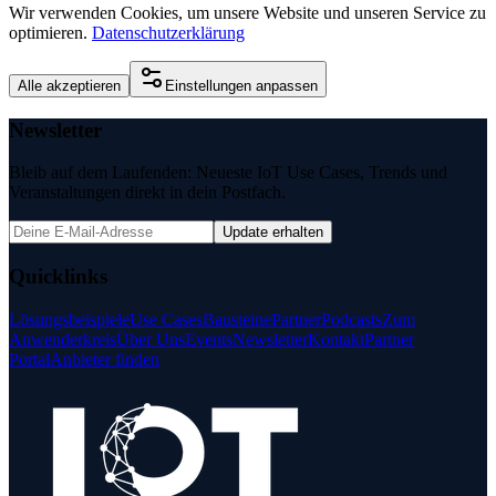
Wir verwenden Cookies, um unsere Website und unseren Service zu
optimieren.
Datenschutzerklärung
Alle akzeptieren
Einstellungen anpassen
Newsletter
Bleib auf dem Laufenden: Neueste IoT Use Cases, Trends und
Veranstaltungen direkt in dein Postfach.
Update erhalten
Quicklinks
Lösungsbeispiele
Use Cases
Bausteine
Partner
Podcasts
Zum
Anwenderkreis
Über Uns
Events
Newsletter
Kontakt
Partner
Portal
Anbieter finden