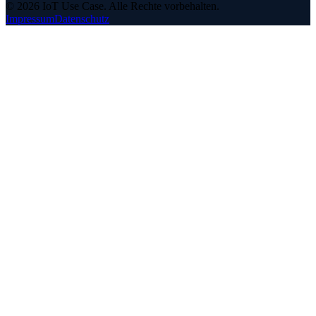
©
2026
IoT Use Case.
Alle Rechte vorbehalten.
Impressum
Datenschutz