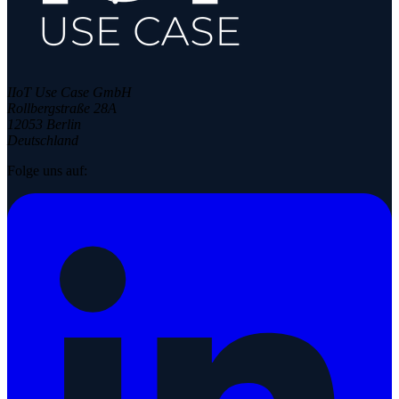
IIoT Use Case GmbH
Rollbergstraße 28A
12053 Berlin
Deutschland
Folge uns auf: