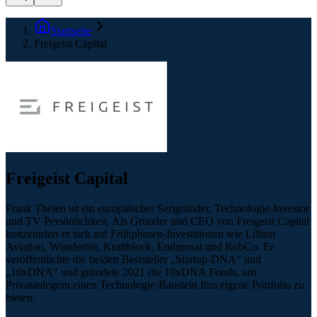
Startseite
Freigeist Capital
Freigeist Capital
Frank Thelen ist ein europäischer Serigründer, Technologie-Investor
und TV Persönlichkeit. Als Gründer und CEO von Freigeist Capital
konzentriert er sich auf Frühphasen-Investitionen wie Lilium
Aviation, Wunderlist, Kraftblock, Endurosat und RobCo. Er
veröffentlichte die beiden Beststeller „Startup-DNA“ und
„10xDNA“ und gründete 2021 die 10xDNA Fonds, um
Privatanlegern einen Technologie-Baustein fürs eigene Portfolio zu
bieten.