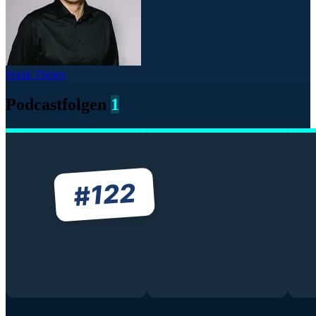
Frank Thelen
Podcastfolgen
1
122
#