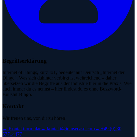
Begriffserklärung
Internet of Things, kurz IoT, bedeutet auf Deutsch „Internet der
Dinge". Was sich dahinter verbirgt ist weitreichend – daher
übersetzen wir die Begriffe aus der Industrie hier in die Praxis. Wie
auch immer du es nennst – hier findest du es ohne Buzzword-
Bullshit-Bingo.
Kontakt
Wir freuen uns, von dir zu hören!
→
Kontaktformular
→
kontakt@iotusecase.com
→
+49 (0) 30
57714477