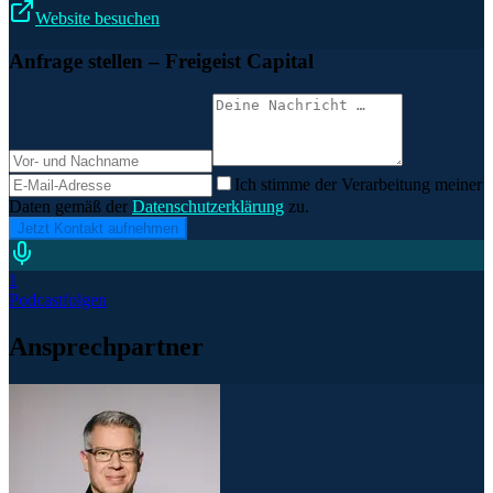
Website besuchen
Anfrage stellen
– Freigeist Capital
Ich stimme der Verarbeitung meiner
Daten gemäß der
Datenschutzerklärung
zu.
Jetzt Kontakt aufnehmen
1
Podcastfolgen
Ansprechpartner