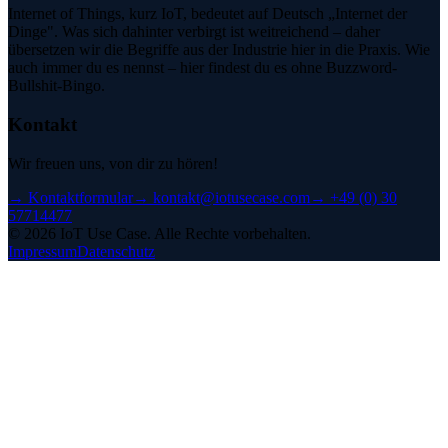
Internet of Things, kurz IoT, bedeutet auf Deutsch „Internet der
Dinge". Was sich dahinter verbirgt ist weitreichend – daher
übersetzen wir die Begriffe aus der Industrie hier in die Praxis. Wie
auch immer du es nennst – hier findest du es ohne Buzzword-
Bullshit-Bingo.
Kontakt
Wir freuen uns, von dir zu hören!
→
Kontaktformular
→
kontakt@iotusecase.com
→
+49 (0) 30
57714477
©
2026
IoT Use Case.
Alle Rechte vorbehalten.
Impressum
Datenschutz