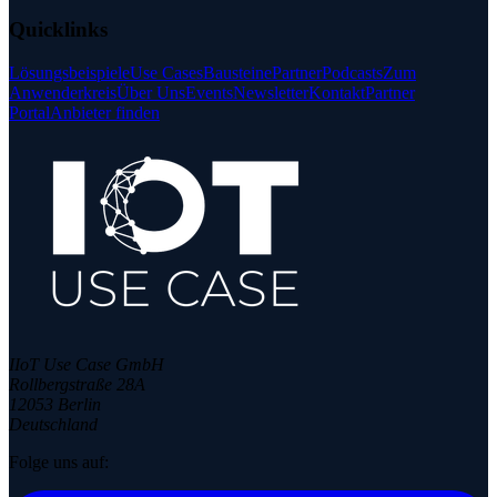
Quicklinks
Lösungsbeispiele
Use Cases
Bausteine
Partner
Podcasts
Zum
Anwenderkreis
Über Uns
Events
Newsletter
Kontakt
Partner
Portal
Anbieter finden
IIoT Use Case GmbH
Rollbergstraße 28A
12053 Berlin
Deutschland
Folge uns auf: