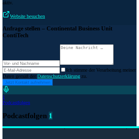
aktiv.
Website besuchen
Anfrage stellen
– Continental Business Unit
ContiTech
Ich stimme der Verarbeitung meiner
Daten gemäß der
Datenschutzerklärung
zu.
Jetzt Kontakt aufnehmen
1
Podcastfolgen
Podcastfolgen
1