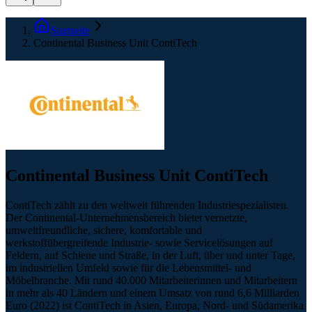
Startseite
Continental Business Unit ContiTech
Continental Business Unit ContiTech
ContiTech zählt zu den weltweit führenden Industriespezialisten.
Der Continental-Unternehmensbereich bietet vernetzte,
umweltfreundliche, sichere, komfortable und
werkstoffübergreifende Industrie- sowie Servicelösungen auf
Feldern, auf Schiene und Straße, in der Luft, über und unter Tage,
im industriellen Umfeld sowie für die Lebensmittel- und
Möbelbranche. Mit rund 40.000 Mitarbeiterinnen und Mitarbeitern
in mehr als 40 Ländern und einem Umsatz von rund 6,6 Milliarden
Euro (2022) ist ContiTech in Asien, Europa, Nord- und Südamerika