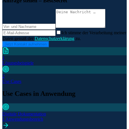
Anfrage stellen
– BestSecret
Ich stimme der Verarbeitung meiner
Daten gemäß der
Datenschutzerklärung
zu.
Jetzt Kontakt aufnehmen
1
Lösungsbeispiele
2
Use Cases
Use Cases in Anwendung
Digitale Dokumentation
1 Anwendungsbereich