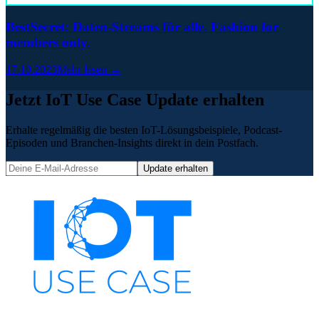
BestSecret: Daten-Streams für alle. Fashion for
members only.
17.10.2023
Mehr lesen →
Jetzt IoT Use Case Update erhalten
Erhalte regelmäßig die besten IoT-Lösungsbeispiele, Podcast-
Episoden und Branchen-Insights direkt in dein Postfach.
Update erhalten