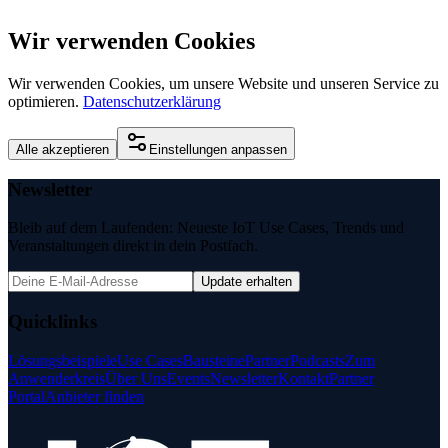
Wir verwenden Cookies
Wir verwenden Cookies, um unsere Website und unseren Service zu
optimieren.
Datenschutzerklärung
Alle akzeptieren
Einstellungen anpassen
Newsletter
Bleib auf dem Laufenden: Neueste IoT Use Cases, Trends und
Veranstaltungen direkt in dein Postfach.
Update erhalten
Quicklinks
Lösungsbeispiele
Use Cases
Bausteine
Partner
Podcasts
Zum
Anwenderkreis
Über Uns
Events
Newsletter
Kontakt
Partner
Portal
Anbieter finden