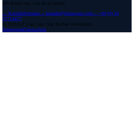
Wir freuen uns, von dir zu hören!
→
Kontaktformular
→
kontakt@iotusecase.com
→
+49 (0) 30
57714477
©
2026
IoT Use Case.
Alle Rechte vorbehalten.
Impressum
Datenschutz