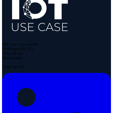
IIoT Use Case GmbH
Rollbergstraße 28A
12053 Berlin
Deutschland
Folge uns auf: