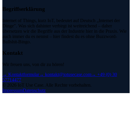
Begriffserklärung
Internet of Things, kurz IoT, bedeutet auf Deutsch „Internet der
Dinge". Was sich dahinter verbirgt ist weitreichend – daher
übersetzen wir die Begriffe aus der Industrie hier in die Praxis. Wie
auch immer du es nennst – hier findest du es ohne Buzzword-
Bullshit-Bingo.
Kontakt
Wir freuen uns, von dir zu hören!
→
Kontaktformular
→
kontakt@iotusecase.com
→
+49 (0) 30
57714477
©
2026
IoT Use Case.
Alle Rechte vorbehalten.
Impressum
Datenschutz