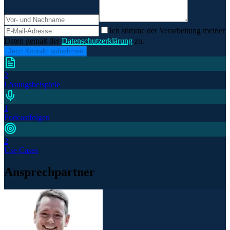
Ich stimme der Verarbeitung meiner
Daten gemäß der
Datenschutzerklärung
zu.
Jetzt Kontakt aufnehmen
2
Lösungsbeispiele
1
Podcastfolgen
2
Use Cases
Ansprechpartner