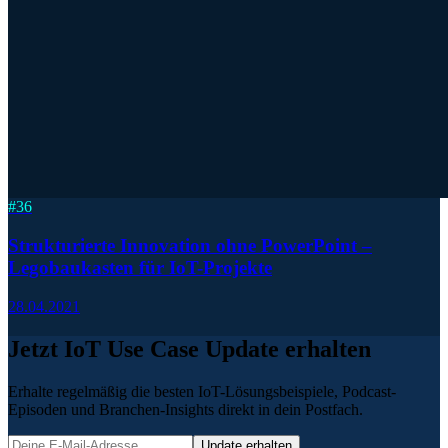
#
36
Strukturierte Innovation ohne PowerPoint –
Legobaukasten für IoT-Projekte
28.04.2021
Jetzt IoT Use Case Update erhalten
Erhalte regelmäßig die besten IoT-Lösungsbeispiele, Podcast-
Episoden und Branchen-Insights direkt in dein Postfach.
Update erhalten