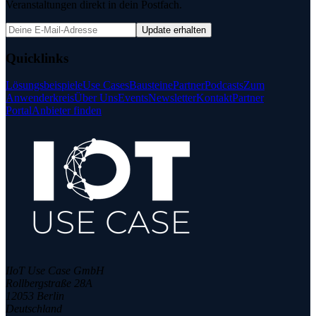
Veranstaltungen direkt in dein Postfach.
Update erhalten
Quicklinks
Lösungsbeispiele
Use Cases
Bausteine
Partner
Podcasts
Zum
Anwenderkreis
Über Uns
Events
Newsletter
Kontakt
Partner
Portal
Anbieter finden
IIoT Use Case GmbH
Rollbergstraße 28A
12053 Berlin
Deutschland