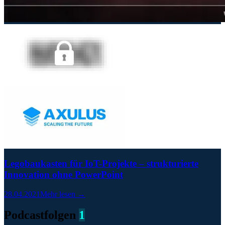
Legobaukasten für IoT-Projekte – strukturierte
Innovation ohne PowerPoint
28.04.2021
Mehr lesen →
Podcastfolgen
1