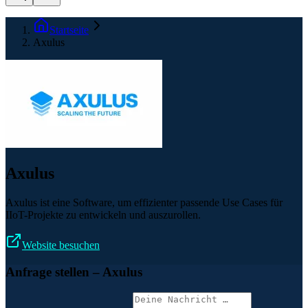
Startseite
Axulus
Axulus
Axulus ist eine Software, um effizienter passende Use Cases für
IIoT-Projekte zu entwickeln und auszurollen.
Website besuchen
Anfrage stellen
– Axulus