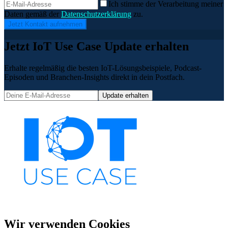
Ich stimme der Verarbeitung meiner
Daten gemäß der
Datenschutzerklärung
zu.
Jetzt Kontakt aufnehmen
Jetzt IoT Use Case Update erhalten
Erhalte regelmäßig die besten IoT-Lösungsbeispiele, Podcast-
Episoden und Branchen-Insights direkt in dein Postfach.
Update erhalten
Wir verwenden Cookies