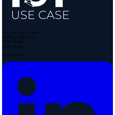
IIoT Use Case GmbH
Rollbergstraße 28A
12053 Berlin
Deutschland
Folge uns auf: