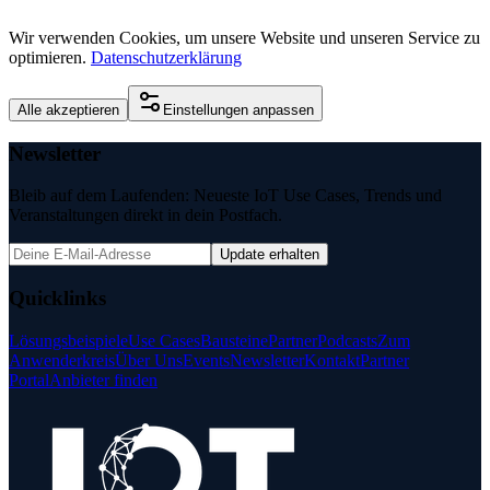
Wir verwenden Cookies, um unsere Website und unseren Service zu
optimieren.
Datenschutzerklärung
Alle akzeptieren
Einstellungen anpassen
Newsletter
Bleib auf dem Laufenden: Neueste IoT Use Cases, Trends und
Veranstaltungen direkt in dein Postfach.
Update erhalten
Quicklinks
Lösungsbeispiele
Use Cases
Bausteine
Partner
Podcasts
Zum
Anwenderkreis
Über Uns
Events
Newsletter
Kontakt
Partner
Portal
Anbieter finden