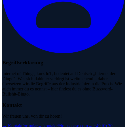
Begriffserklärung
Internet of Things, kurz IoT, bedeutet auf Deutsch „Internet der
Dinge". Was sich dahinter verbirgt ist weitreichend – daher
übersetzen wir die Begriffe aus der Industrie hier in die Praxis. Wie
auch immer du es nennst – hier findest du es ohne Buzzword-
Bullshit-Bingo.
Kontakt
Wir freuen uns, von dir zu hören!
→
Kontaktformular
→
kontakt@iotusecase.com
→
+49 (0) 30