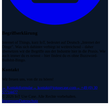
Begriffserklärung
Internet of Things, kurz IoT, bedeutet auf Deutsch „Internet der
Dinge". Was sich dahinter verbirgt ist weitreichend – daher
übersetzen wir die Begriffe aus der Industrie hier in die Praxis. Wie
auch immer du es nennst – hier findest du es ohne Buzzword-
Bullshit-Bingo.
Kontakt
Wir freuen uns, von dir zu hören!
→
Kontaktformular
→
kontakt@iotusecase.com
→
+49 (0) 30
57714477
©
2026
IoT Use Case.
Alle Rechte vorbehalten.
Impressum
Datenschutz