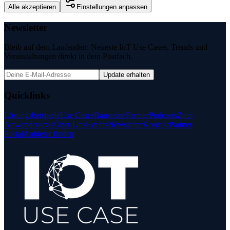
Alle akzeptieren
Einstellungen anpassen
Newsletter
Bleib auf dem Laufenden: Neueste IoT Use Cases, Trends und
Veranstaltungen direkt in dein Postfach.
Update erhalten
Quicklinks
Lösungsbeispiele
Use Cases
Bausteine
Partner
Podcasts
Zum
Anwenderkreis
Über Uns
Events
Newsletter
Kontakt
Partner
Portal
Anbieter finden