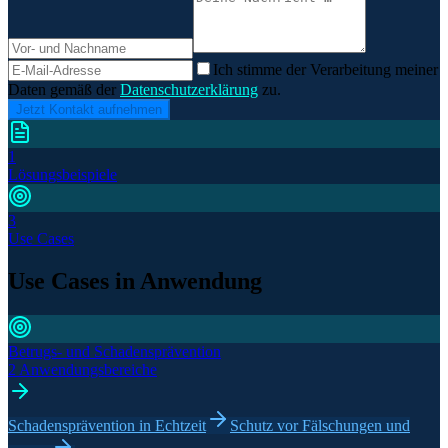
Ich stimme der Verarbeitung meiner
Daten gemäß der
Datenschutzerklärung
zu.
Jetzt Kontakt aufnehmen
1
Lösungsbeispiele
3
Use Cases
Use Cases in Anwendung
Betrugs- und Schadensprävention
2 Anwendungsbereiche
Schadensprävention in Echtzeit
Schutz vor Fälschungen und