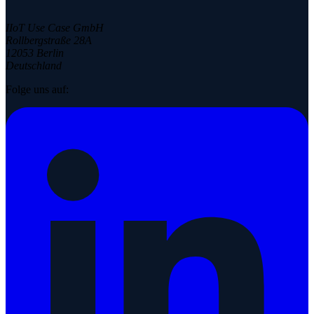
IIoT Use Case GmbH
Rollbergstraße 28A
12053 Berlin
Deutschland
Folge uns auf: