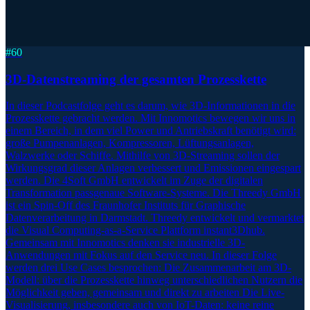
#
60
3D-Datenstreaming der gesamten Prozesskette
In dieser Podcastfolge geht es darum, wie 3D-Informationen in die
Prozesskette gebracht werden. Mit Innomotics bewegen wir uns in
einem Bereich, in dem viel Power und Antriebskraft benötigt wird:
große Pumpenanlagen, Kompressoren, Lüftungsanlagen,
Walzwerke oder Schiffe. Mithilfe von 3D-Streaming sollen der
Wirkungsgrad dieser Anlagen verbessert und Emissionen eingespart
werden. Die 4Soft GmbH entwickelt im Zuge der digitalen
Transformation passgenaue Software-Systeme. Die Threedy GmbH
ist ein Spin-Off des Fraunhofer Instituts für Graphische
Datenverarbeitung in Darmstadt. Threedy entwickelt und vermarktet
die Visual Computing-as-a-Service Plattform instant3Dhub.
Gemeinsam mit Innomotics denken sie industrielle 3D-
Anwendungen mit Fokus auf den Service neu. In dieser Folge
werden drei Use Cases besprochen: Die Zusammenarbeit am 3D-
Modell: über die Prozesskette hinweg unterschiedlichen Nutzern die
Möglichkeit geben, gemeinsam und direkt zu arbeiten Die Live-
Visualisierung, insbesondere auch von IoT-Daten: keine reine