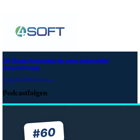
3D-Daten-Streaming für neue industrielle
Anwendungen
31.03.2022
Mehr lesen →
Podcastfolgen
60
#