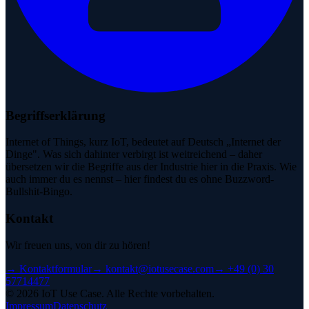
Begriffserklärung
Internet of Things, kurz IoT, bedeutet auf Deutsch „Internet der
Dinge". Was sich dahinter verbirgt ist weitreichend – daher
übersetzen wir die Begriffe aus der Industrie hier in die Praxis. Wie
auch immer du es nennst – hier findest du es ohne Buzzword-
Bullshit-Bingo.
Kontakt
Wir freuen uns, von dir zu hören!
→
Kontaktformular
→
kontakt@iotusecase.com
→
+49 (0) 30
57714477
©
2026
IoT Use Case.
Alle Rechte vorbehalten.
Impressum
Datenschutz