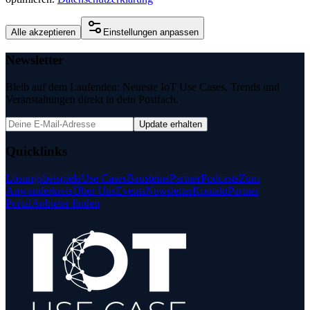
Alle akzeptieren
Einstellungen anpassen
Newsletter
Bleib auf dem Laufenden: Neueste IoT Use Cases, Trends und
Veranstaltungen direkt in dein Postfach.
Update erhalten
Quicklinks
Lösungsbeispiele
Use Cases
Bausteine
Partner
Podcasts
Zum
Anwenderkreis
Über Uns
Events
Newsletter
Kontakt
Partner
Portal
Anbieter finden