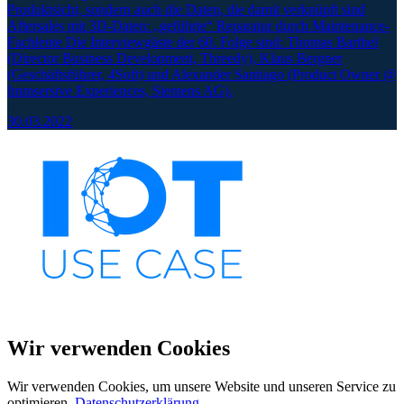
Produktsicht, sondern auch die Daten, die damit verknüpft sind
Aftersales mit 3D-Daten: „geführte“ Reparatur durch Maintenance-
Fachleute Die Interviewgäste der 60. Folge sind: Thomas Barthel
(Director Business Development, Threedy), Klaus Bergner
(Geschäftsführer, 4Soft) und Alexander Santiago (Product Owner @
Immsersive Experiences, Siemens AG).
30.03.2022
Wir verwenden Cookies
Wir verwenden Cookies, um unsere Website und unseren Service zu
optimieren.
Datenschutzerklärung