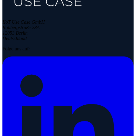
IIoT Use Case GmbH
Rollbergstraße 28A
12053 Berlin
Deutschland
Folge uns auf: