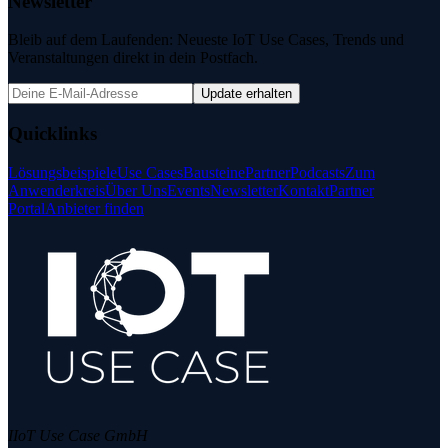
Newsletter
Bleib auf dem Laufenden: Neueste IoT Use Cases, Trends und
Veranstaltungen direkt in dein Postfach.
Update erhalten
Quicklinks
Lösungsbeispiele
Use Cases
Bausteine
Partner
Podcasts
Zum
Anwenderkreis
Über Uns
Events
Newsletter
Kontakt
Partner
Portal
Anbieter finden
IIoT Use Case GmbH