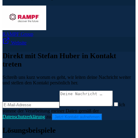
RAMPF Group
Website
Direkt mit Stefan Huber in Kontakt
treten
Schreib uns kurz worum es geht, wir leiten deine Nachricht weiter
und stellen den Kontakt persönlich her.
Ich
stimme der Verarbeitung meiner Daten gemäß der
Datenschutzerklärung
zu.
Jetzt Kontakt aufnehmen
Lösungsbeispiele