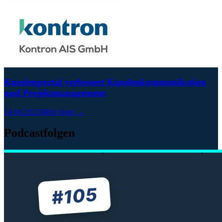
Kundenportal verbessert Kundenkommunikation
und Projektmanagement
14.04.2021
Mehr lesen →
Podcastfolgen
105
#