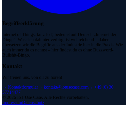
Begriffserklärung
Internet of Things, kurz IoT, bedeutet auf Deutsch „Internet der
Dinge". Was sich dahinter verbirgt ist weitreichend – daher
übersetzen wir die Begriffe aus der Industrie hier in die Praxis. Wie
auch immer du es nennst – hier findest du es ohne Buzzword-
Bullshit-Bingo.
Kontakt
Wir freuen uns, von dir zu hören!
→
Kontaktformular
→
kontakt@iotusecase.com
→
+49 (0) 30
57714477
©
2026
IoT Use Case.
Alle Rechte vorbehalten.
Impressum
Datenschutz