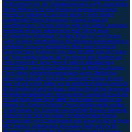
des Kundenservices, der Datendokumentation und Kommunikation
digitale Mehrwerte für seine Kunden zu kreieren sowie intern
Prozesse zu optimieren. Ganz oben auf der Agenda standen
außerdem die Themen Transparenz, Datensicherheit und
Kundenvertrauen. Die neue Lösung sollte eine nahtlose Integration
bestehender Systeme, beispielsweise SAP, mit den neuen
Schnittstellen gewährleisten. Um diese Vision zu verwirklichen,
waren sie bereit, alten Strukturen den Rücken zu kehren und sich in
unbekannte Gewässer aufzumachen. Dazu holten sie sich die
Dresdener Firma Kontron AIS ins Boot. RAMPF hatte die Chance
und Notwendigkeit erkannt, die Erweiterung ihres Angebots um
einen umfassenden Servicebereich inklusive Digitalisierung
vorzunehmen, um sich noch erfolgreicher am Markt zu platzieren.
Durch offene Mitarbeiterkommunikation, einem allmählichen,
sukzessiven Ausrollen der Cloud-Lösung und Erfolgen, die nicht
lange auf sich warten ließen, war die anfängliche Skepsis innerhalb
der Belegschaft schnell verflogen. Mittlerweile läuft fast die gesamte
Projektkommunikation über die sogenannte EquipmentCloud®, die
vor anderthalb Jahren bei RAMPF implementiert worden ist. Im
Rahmen des Podcast wird diese Lösung detailliert erklärt und ihre
Vorteile anhand von Beispielen aus dem Daily Business dargestellt.
Außerdem wird die Frage geklärt, ob Maschinendaten bereits
Gegenwart oder noch Zukunftsmusik sind, in welcher Art ein Node-
RED Interface zur Integration Anwendung findet und wie die
Akzeptanz beim Endkunden für derartige gekoppelte Lösungen