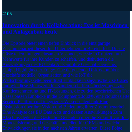
#
105
Innovation durch Kollaboration: Das ist Maschinen-
und Anlagenbau heute
Die Episode bietet einen tiefen Einblick in die einzigartige
Zusammenarbeit dieser drei Unternehmen im Bereich IoT. Unsere
Gäste teilen ihre gemeinsamen Visionen, wie sie IoT nutzen, um
Mehrwerte für ihre Kunden zu schaffen, und diskutieren die
Auswirkungen des EU Data Acts auf ihre Geschäftsbereiche.
Einige Highlights der Folge: Eine tiefgehende Diskussion über
Geschäftsmodelle, Organisation und wie IoT die
Wertschöpfungskette beeinflusst Einblicke in spezifische Use Cases
und wie diese Mehrwerte für Kunden schaffen Überlegungen zur
Kundenzentrierung und IT-Lösungen, die zu den beschriebenen Use
Cases passen Einblicke in die EquipmentCloud®, eine cloudbasierte
Service-Plattform mit integrierter Wissensdatenbank Eine
Diskussion über ihre Vision und Bedeutung ihrer Zusammenarbeit
Eine Analyse des EU Data Acts und dessen Auswirkungen Zum
Abschluss teilen die Gäste ihre Gedanken über die Zukunft von IoT,
Monetarisierung und Geschäftsmodellen für OEMs und welche
Entwicklungen sie in den nächsten Jahren erwarten. Diese Folge